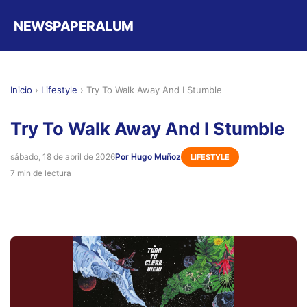
NEWSPAPERALUM
Inicio
›
Lifestyle
›
Try To Walk Away And I Stumble
Try To Walk Away And I Stumble
sábado, 18 de abril de 2026
Por Hugo Muñoz
LIFESTYLE
7 min de lectura