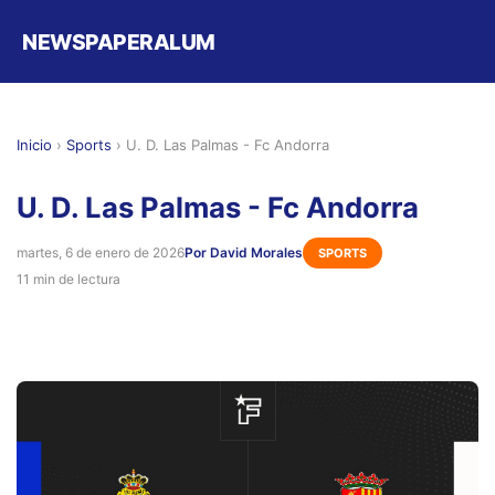
NEWSPAPERALUM
Inicio
›
Sports
›
U. D. Las Palmas - Fc Andorra
U. D. Las Palmas - Fc Andorra
martes, 6 de enero de 2026
Por David Morales
SPORTS
11 min de lectura