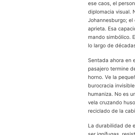
ese caos, el person
diplomacia visual.
Johannesburgo; el c
aprieta. Esa capaci
mando simbólico. E
lo largo de décadas
Sentada ahora en el
pasajero termine d
horno. Ve la peque
burocracia invisibl
humaniza. No es un
vela cruzando husos 
reciclado de la cab
La durabilidad de 
ser ignífugas, resi