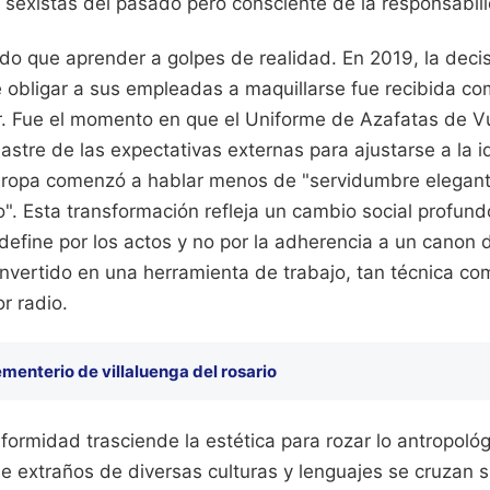
s sexistas del pasado pero consciente de la responsabil
ido que aprender a golpes de realidad. En 2019, la decis
de obligar a sus empleadas a maquillarse fue recibida c
tor. Fue el momento en que el Uniforme de Azafatas de V
lastre de las expectativas externas para ajustarse a la i
 ropa comenzó a hablar menos de "servidumbre elegan
o". Esta transformación refleja un cambio social profun
define por los actos y no por la adherencia a un canon 
nvertido en una herramienta de trabajo, tan técnica co
r radio.
menterio de villaluenga del rosario
iformidad trasciende la estética para rozar lo antropológ
e extraños de diversas culturas y lenguajes se cruzan s