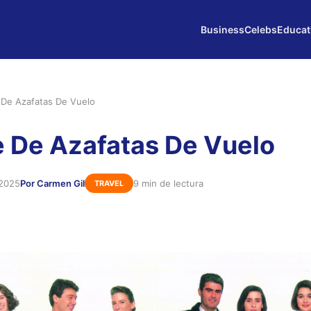
Business
Celebs
Educat
 De Azafatas De Vuelo
 De Azafatas De Vuelo
 2025
Por Carmen Gil
9 min de lectura
TRAVEL