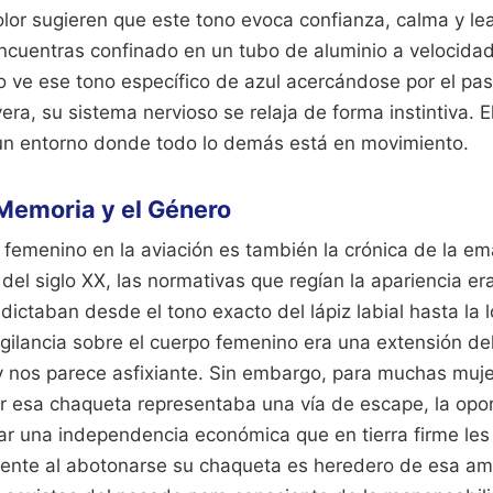
olor sugieren que este tono evoca confianza, calma y le
encuentras confinado en un tubo de aluminio a velocidad
 ve ese tono específico de azul acercándose por el pas
era, su sistema nervioso se relaja de forma instintiva. E
 un entorno donde todo lo demás está en movimiento.
a Memoria y el Género
je femenino en la aviación es también la crónica de la em
del siglo XX, las normativas que regían la apariencia e
dictaban desde el tono exacto del lápiz labial hasta la 
igilancia sobre el cuerpo femenino era una extensión del
y nos parece asfixiante. Sin embargo, para muchas muje
ir esa chaqueta representaba una vía de escape, la opor
r una independencia económica que en tierra firme les
siente al abotonarse su chaqueta es heredero de esa amb