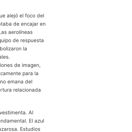
e alejó el foco del
rataba de encajar en
Las aerolíneas
quipo de respuesta
bolizaron la
ales.
ciones de imagen,
icamente para la
d no emana del
rtura relacionada
 vestimenta. Al
fundamental. El azul
azarosa. Estudios