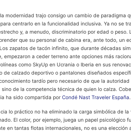
 la modernidad trajo consigo un cambio de paradigma qu
para centrarlo en la funcionalidad inclusiva. Ya no se t
estrecho y, a menudo, discriminatorio por edad o peso. 
ender que su personal de cabina era, ante todo, un e
Los zapatos de tacón infinito, que durante décadas sim
re, empezaron a ceder terreno ante opciones más racion
olíneas como SkyUp en Ucrania o Iberia en sus renova
so de calzado deportivo o pantalones diseñados específ
econocimiento tardío pero necesario de que la autorida
 sino de la competencia técnica de quien lo calza.
Cobe
ia ha sido compartida por
Condé Nast Traveler España
.
ia lo práctico no ha eliminado la carga simbólica de la
inado. El color, por ejemplo, juega un papel psicológico 
e en tantas flotas internacionales, no es una elección 