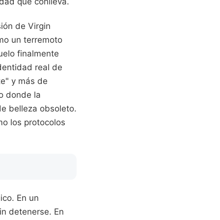
idad que conlleva.
ión de Virgin
omo un terremoto
uelo finalmente
dentidad real de
te" y más de
do donde la
de belleza obsoleto.
mo los protocolos
ico. En un
in detenerse. En