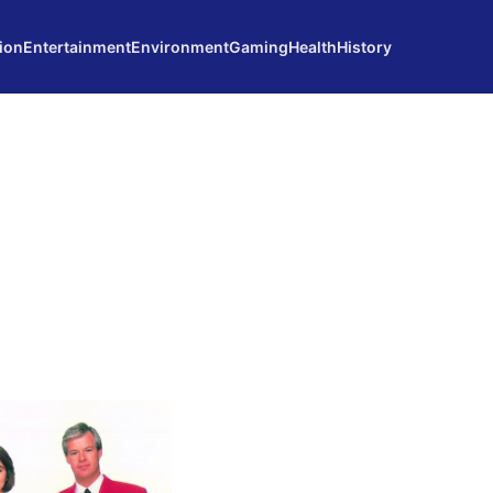
ion
Entertainment
Environment
Gaming
Health
History