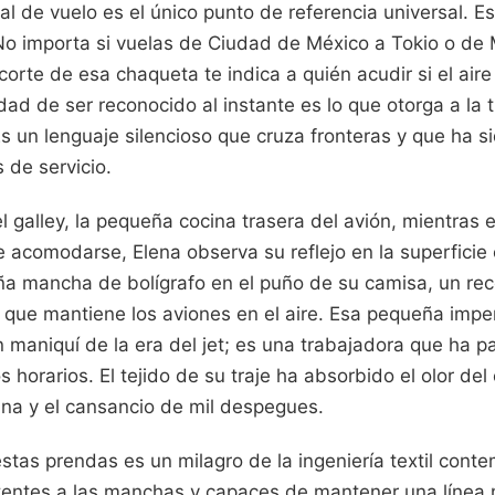
al de vuelo es el único punto de referencia universal. E
 No importa si vuelas de Ciudad de México a Tokio o de
orte de esa chaqueta te indica a quién acudir si el aire 
dad de ser reconocido al instante es lo que otorga a la t
s un lenguaje silencioso que cruza fronteras y que ha s
 de servicio.
 galley, la pequeña cocina trasera del avión, mientras 
e acomodarse, Elena observa su reflejo en la superfici
ña mancha de bolígrafo en el puño de su camisa, un rec
e que mantiene los aviones en el aire. Esa pequeña impe
 maniquí de la era del jet; es una trabajadora que ha 
horarios. El tejido de su traje ha absorbido el olor del c
ina y el cansancio de mil despegues.
estas prendas es un milagro de la ingeniería textil con
stentes a las manchas y capaces de mantener una línea n