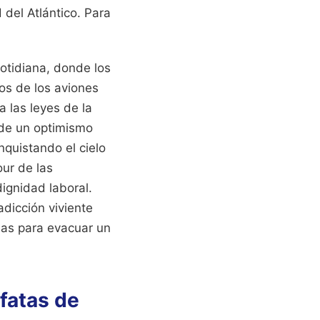
 del Atlántico.
Para
cotidiana, donde los
los de los aviones
 las leyes de la
 de un optimismo
nquistando el cielo
ur de las
dignidad laboral.
dicción viviente
das para evacuar un
afatas de