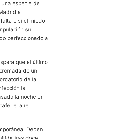
s una especie de
 Madrid a
falta o si el miedo
ripulación su
ido perfeccionado a
espera que el último
e cromada de un
ordatorio de la
rfección la
pasado la noche en
afé, el aire
temporánea. Deben
ítida tras doce