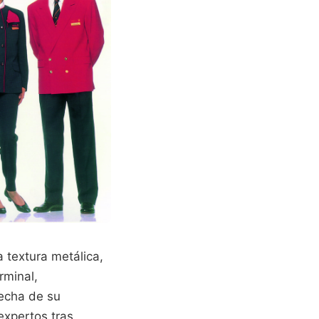
a textura metálica,
rminal,
echa de su
expertos tras