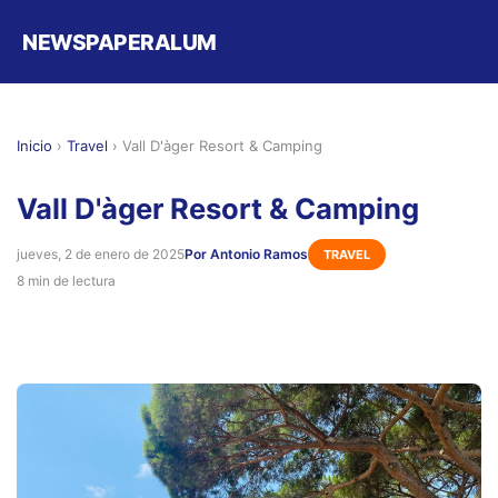
NEWSPAPERALUM
Inicio
›
Travel
›
Vall D'àger Resort & Camping
Vall D'àger Resort & Camping
jueves, 2 de enero de 2025
Por Antonio Ramos
TRAVEL
8 min de lectura