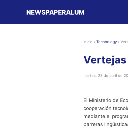
NEWSPAPERALUM
Inicio
›
Technology
›
Vert
Vertejas 
martes, 28 de abril de 2
El Ministerio de E
cooperación tecnoló
mediante el program
barreras lingüístic