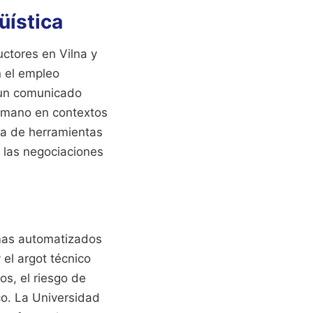
üística
uctores en Vilna y
n el empleo
ó un comunicado
humano en contextos
cia de herramientas
n las negociaciones
emas automatizados
 el argot técnico
s, el riesgo de
o. La Universidad