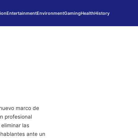
ion
Entertainment
Environment
Gaming
Health
History
n nuevo marco de
n profesional
eliminar las
nohablantes ante un