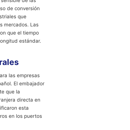
sensible de las
eso de conversión
striales que
os mercados. Las
ron que el tiempo
ongitud estándar.
rales
para las empresas
pañol. El embajador
te que la
ranjera directa en
ificaron esta
ros en los puertos