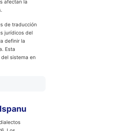
s afectan la
.
es de traducción
 jurídicos del
 definir la
a. Esta
l del sistema en
 Ispanu
dialectos
26. Los