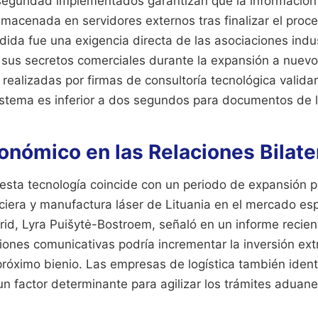
seguridad implementados garantizan que la información 
macenada en servidores externos tras finalizar el proc
edida fue una exigencia directa de las asociaciones indu
sus secretos comerciales durante la expansión a nuev
 realizadas por firmas de consultoría tecnológica valida
istema es inferior a dos segundos para documentos de l
onómico en las Relaciones Bilate
 esta tecnología coincide con un periodo de expansión 
nciera y manufactura láser de Lituania en el mercado es
id, Lyra Puišytė-Bostroem, señaló en un informe recien
ciones comunicativas podría incrementar la inversión ext
róximo bienio. Las empresas de logística también ident
n factor determinante para agilizar los trámites aduane