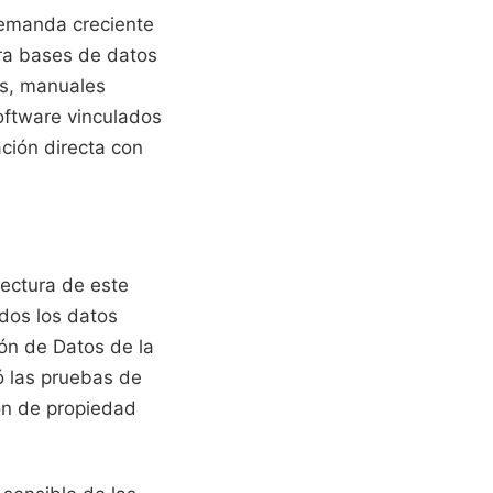
 demanda creciente
ra bases de datos
os, manuales
software vinculados
ación directa con
tectura de este
odos los datos
ón de Datos de la
ó las pruebas de
ión de propiedad