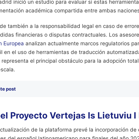
rid inició un estudio para evaluar si estas herramienta
umentación académica compartida entre ambas naciones
de también a la responsabilidad legal en caso de error
didas financieras o disputas contractuales. Los asesores
n Europea
analizan actualmente marcos regulatorios para
il en el uso de herramientas de traducción automatizad
 representa el principal obstáculo para la adopción tota
scala.
te post
el Proyecto Vertejas Is Lietuviu I
tualización de la plataforma prevé la incorporación de 
tes del español latinoamericano para finales del año 20