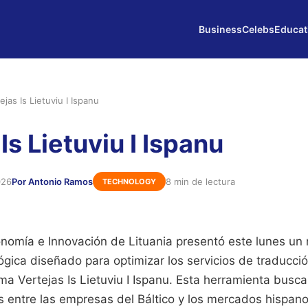
Business
Celebs
Educat
ejas Is Lietuviu I Ispanu
Is Lietuviu I Ispanu
026
Por Antonio Ramos
8 min de lectura
TECHNOLOGY
conomía e Innovación de Lituania presentó este lunes u
gica diseñado para optimizar los servicios de traducció
a Vertejas Is Lietuviu I Ispanu. Esta herramienta busca 
as entre las empresas del Báltico y los mercados hispa