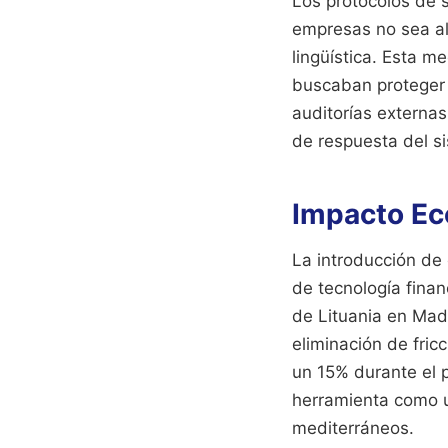
Los protocolos de 
empresas no sea al
lingüística. Esta m
buscaban proteger 
auditorías externas
de respuesta del s
Impacto Ec
La introducción de
de tecnología fina
de Lituania en Madr
eliminación de fric
un 15% durante el p
herramienta como u
mediterráneos.