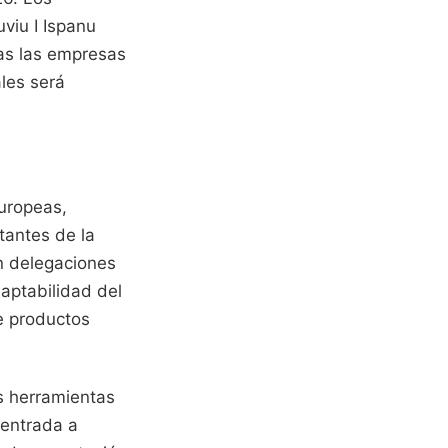
uviu I Ispanu
das las empresas
ales será
europeas,
tantes de la
n delegaciones
aptabilidad del
de productos
as herramientas
 entrada a