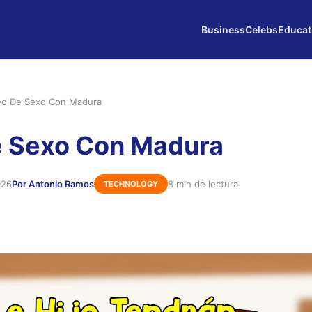
Business
Celebs
Educat
eo De Sexo Con Madura
e Sexo Con Madura
026
Por Antonio Ramos
8 min de lectura
TECHNOLOGY