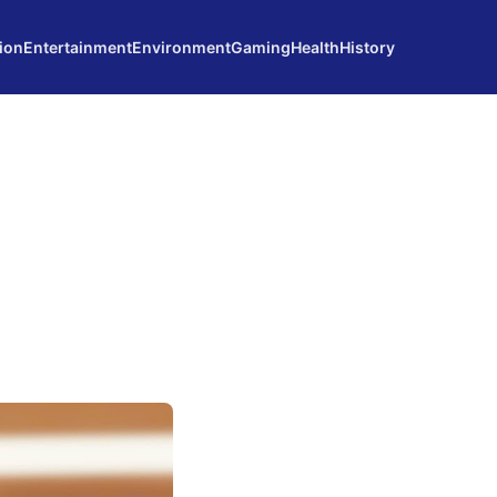
ion
Entertainment
Environment
Gaming
Health
History