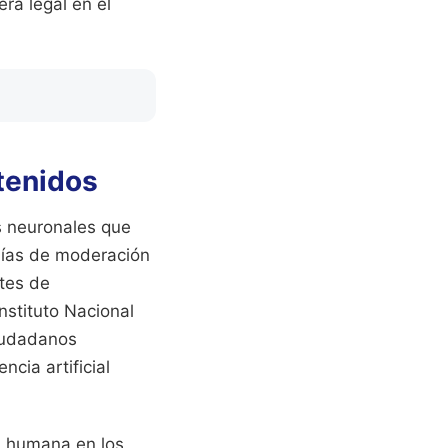
ra legal en el
tenidos
s neuronales que
guías de moderación
ntes de
nstituto Nacional
iudadanos
cia artificial
n humana en los