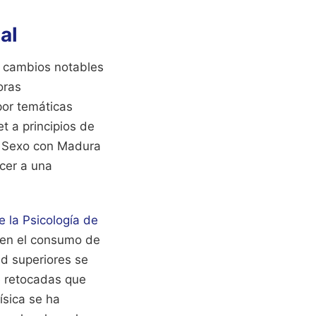
al
do cambios notables
oras
por temáticas
t a principios de
e Sexo con Madura
cer a una
 la Psicología de
 en el consumo de
ad superiores se
e retocadas que
ísica se ha