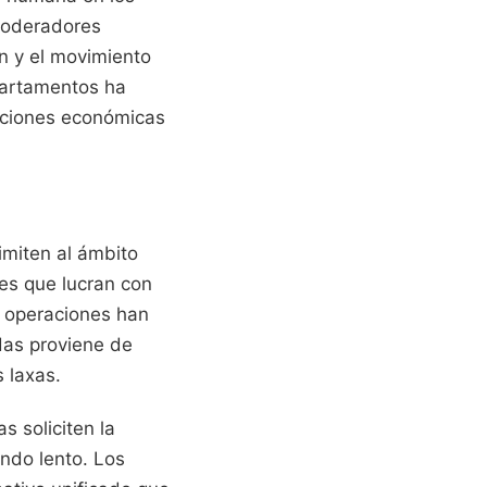
 moderadores
ón y el movimiento
epartamentos ha
nciones económicas
imiten al ámbito
es que lucran con
s operaciones han
adas proviene de
 laxas.
s soliciten la
endo lento. Los