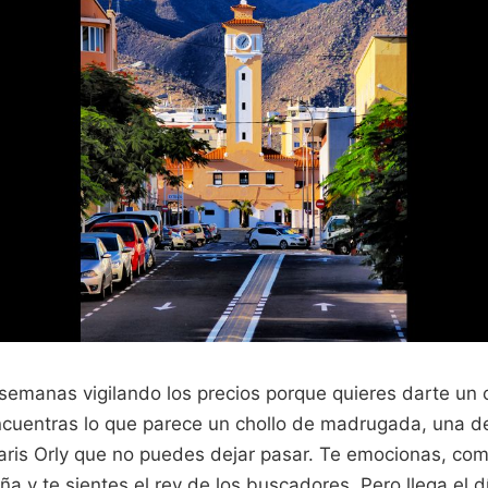
semanas vigilando los precios porque quieres darte un 
Encuentras lo que parece un chollo de madrugada, una d
ris Orly que no puedes dejar pasar. Te emocionas, compr
ña y te sientes el rey de los buscadores. Pero llega el dí