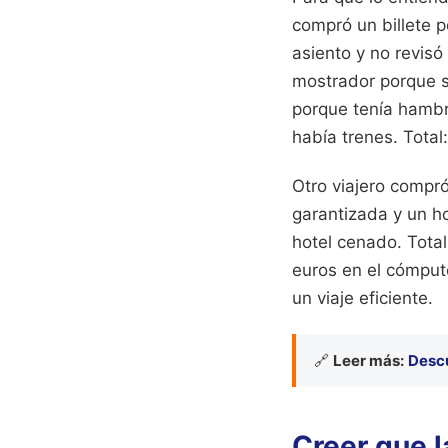
compró un billete 
asiento y no revisó
mostrador porque s
porque tenía hambre
había trenes. Total
Otro viajero compró
garantizada y un ho
hotel cenado. Total
euros en el cómputo
un viaje eficiente.
🔗
Leer más:
Descu
Creer que l