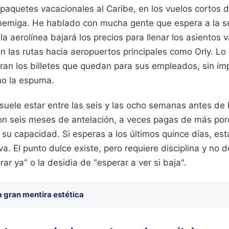
 paquetes vacacionales al Caribe, en los vuelos cortos 
enemiga. He hablado con mucha gente que espera a la s
la aerolínea bajará los precios para llenar los asientos 
en las rutas hacia aeropuertos principales como Orly. L
an los billetes que quedan para sus empleados, sin impo
mo la espuma.
uele estar entre las seis y las ocho semanas antes de l
on seis meses de antelación, a veces pagas de más porq
su capacidad. Si esperas a los últimos quince días, es
. El punto dulce existe, pero requiere disciplina y no de
r ya" o la desidia de "esperar a ver si baja".
a gran mentira estética