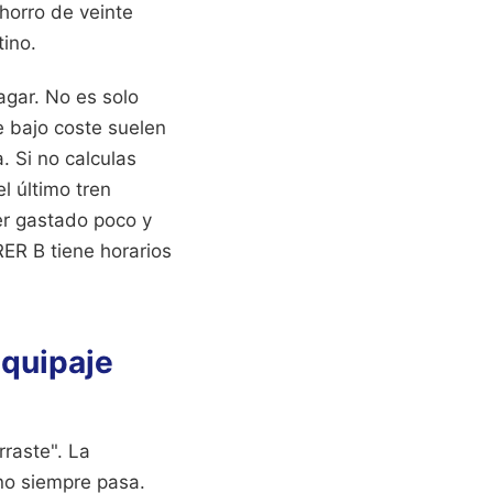
ahorro de veinte
tino.
agar. No es solo
e bajo coste suelen
. Si no calculas
l último tren
er gastado poco y
ER B tiene horarios
equipaje
rraste". La
no siempre pasa.