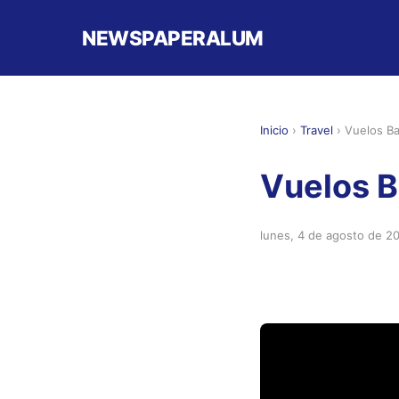
NEWSPAPERALUM
Inicio
›
Travel
›
Vuelos Ba
Vuelos B
lunes, 4 de agosto de 2