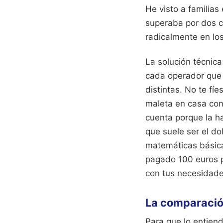
He visto a familias
superaba por dos c
radicalmente en lo
La solución técnica
cada operador que v
distintas. No te fí
maleta en casa con 
cuenta porque la ha
que suele ser el do
matemáticas básicas
pagado 100 euros p
con tus necesidade
La comparación
Para que lo entien