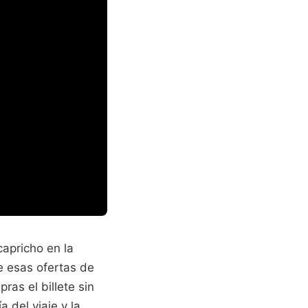
capricho en la
e esas ofertas de
as el billete sin
a del viaje y la