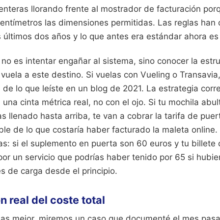
 enteras llorando frente al mostrador de facturación por
entímetros las dimensiones permitidas. Las reglas han
s últimos dos años y lo que antes era estándar ahora es
 no es intentar engañar al sistema, sino conocer la estru
uela a este destino. Si vuelas con Vueling o Transavia,
es de lo que leíste en un blog de 2021. La estrategia corr
una cinta métrica real, no con el ojo. Si tu mochila abu
s llenado hasta arriba, te van a cobrar la tarifa de pu
ble de lo que costaría haber facturado la maleta online.
: si el suplemento en puerta son 60 euros y tu billete 
or un servicio que podrías haber tenido por 65 si hubie
s de carga desde el principio.
 real del coste total
das mejor, miremos un caso que documenté el mes pasa