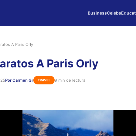
Business
Celebs
Educat
ratos A Paris Orly
aratos A Paris Orly
025
Por Carmen Gil
9 min de lectura
TRAVEL