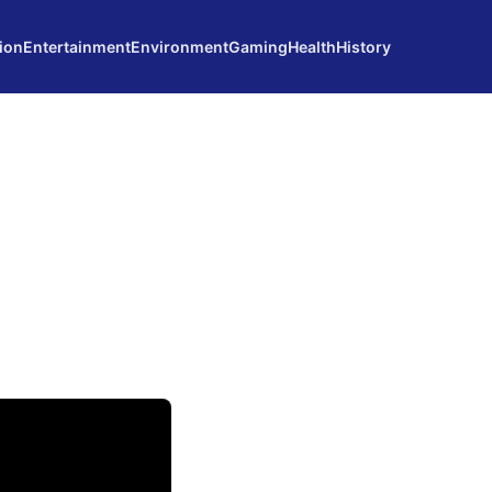
ion
Entertainment
Environment
Gaming
Health
History