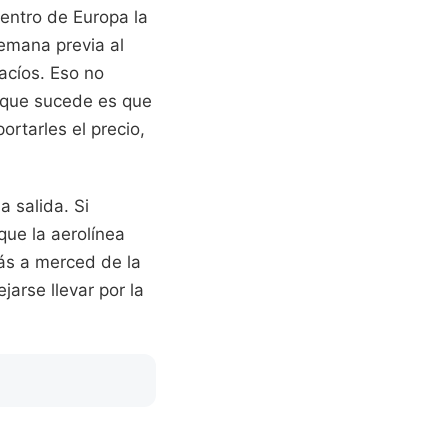
dentro de Europa la
emana previa al
vacíos. Eso no
o que sucede es que
rtarles el precio,
a salida. Si
ue la aerolínea
tás a merced de la
jarse llevar por la