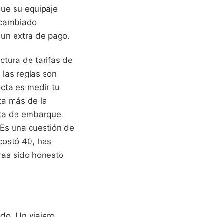
que su equipaje
 cambiado
 un extra de pago.
ctura de tarifas de
 las reglas son
ecta es medir tu
lta más de la
erta de embarque,
 Es una cuestión de
costó 40, has
ras sido honesto
do. Un viajero