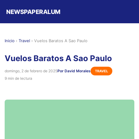
NEWSPAPERALUM
Inicio
›
Travel
›
Vuelos Baratos A Sao Paulo
Vuelos Baratos A Sao Paulo
domingo, 2 de febrero de 2025
Por David Morales
TRAVEL
9 min de lectura