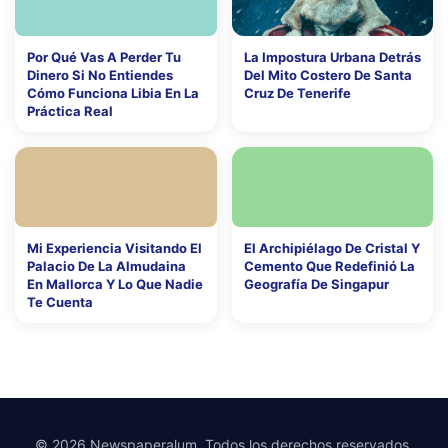
Por Qué Vas A Perder Tu
La Impostura Urbana Detrás
Dinero Si No Entiendes
Del Mito Costero De Santa
Cómo Funciona Libia En La
Cruz De Tenerife
Práctica Real
Mi Experiencia Visitando El
El Archipiélago De Cristal Y
Palacio De La Almudaina
Cemento Que Redefinió La
En Mallorca Y Lo Que Nadie
Geografía De Singapur
Te Cuenta
© 2026 Newspaperalum. Todos los derechos reservados.