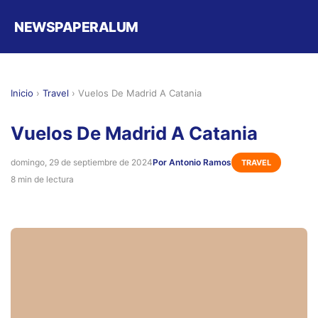
NEWSPAPERALUM
Inicio
›
Travel
›
Vuelos De Madrid A Catania
Vuelos De Madrid A Catania
domingo, 29 de septiembre de 2024
Por Antonio Ramos
TRAVEL
8 min de lectura