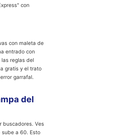
"Express" con
 vas con maleta de
 ha entrado con
las reglas del
 gratis y el trato
rror garrafal.
ampa del
ar buscadores. Ves
o sube a 60. Esto