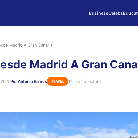
Business
Celebs
Educat
esde Madrid A Gran Canaria
esde Madrid A Gran Cana
e 2025
Por Antonio Ramos
11 min de lectura
TRAVEL