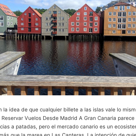
n la idea de que cualquier billete a las islas vale lo mis
 Reservar Vuelos Desde Madrid A Gran Canaria parece u
cias a patadas, pero el mercado canario es un ecosist
n más que la marea en Las Canteras. La intención de qui