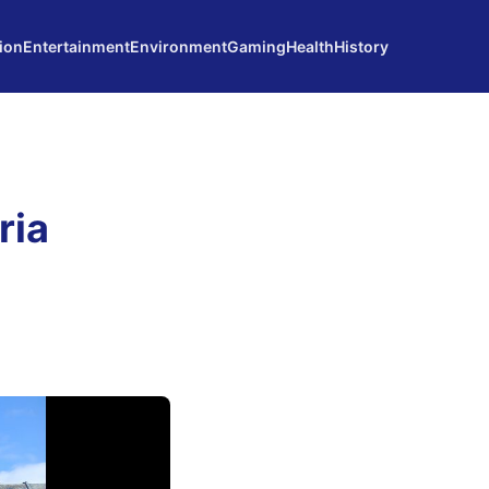
ion
Entertainment
Environment
Gaming
Health
History
ria