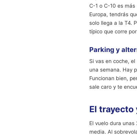
C-1 o C-10 es más 
Europa, tendrás que
solo llega a la T4.
típico que corre po
Parking y alte
Si vas en coche, el
una semana. Hay par
Funcionan bien, pe
sale caro y te encu
El trayecto
El vuelo dura unas 
media. Al sobrevola