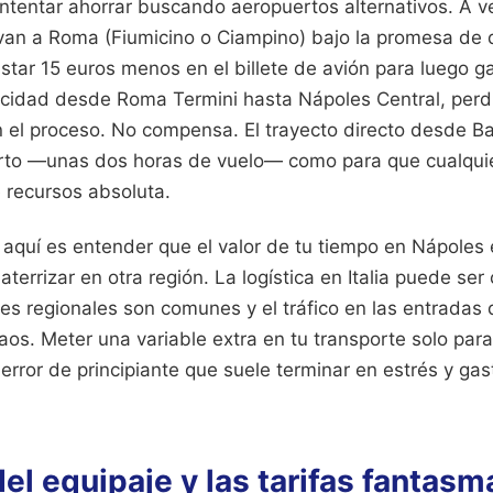
 intentar ahorrar buscando aeropuertos alternativos. A 
van a Roma (Fiumicino o Ciampino) bajo la promesa de q
star 15 euros menos en el billete de avión para luego g
locidad desde Roma Termini hasta Nápoles Central, per
n el proceso. No compensa. El trayecto directo desde Ba
rto —unas dos horas de vuelo— como para que cualquie
 recursos absoluta.
 aquí es entender que el valor de tu tiempo en Nápoles
aterrizar en otra región. La logística en Italia puede ser
nes regionales son comunes y el tráfico en las entradas
aos. Meter una variable extra en tu transporte solo para
rror de principiante que suele terminar en estrés y gas
el equipaje y las tarifas fantas