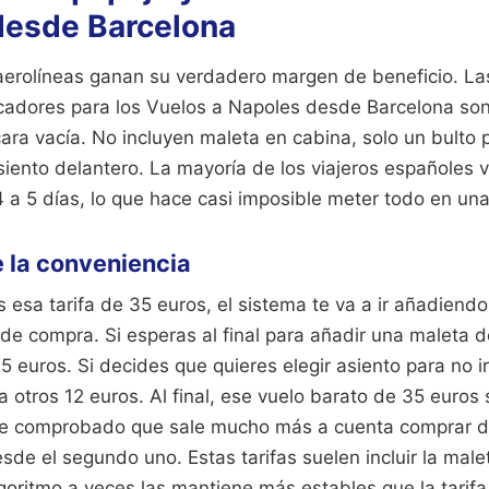
desde Barcelona
aerolíneas ganan su verdadero margen de beneficio. Las
cadores para los Vuelos a Napoles desde Barcelona son
cara vacía. No incluyen maleta en cabina, solo un bult
iento delantero. La mayoría de los viajeros españoles 
 a 5 días, lo que hace casi imposible meter todo en una
e la conveniencia
 esa tarifa de 35 euros, el sistema te va a ir añadiend
de compra. Si esperas al final para añadir una maleta de
5 euros. Si decides que quieres elegir asiento para no i
otros 12 euros. Al final, ese vuelo barato de 35 euros 
He comprobado que sale mucho más a cuenta comprar d
sde el segundo uno. Estas tarifas suelen incluir la malet
goritmo a veces las mantiene más estables que la tarifa