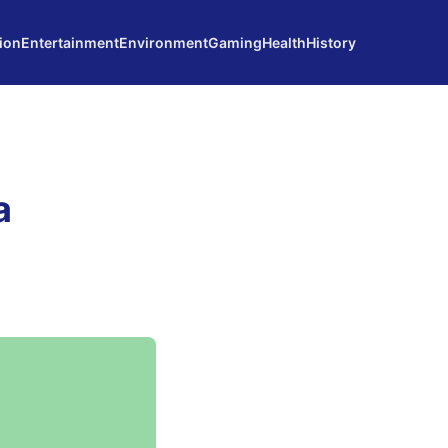
ion
Entertainment
Environment
Gaming
Health
History
a