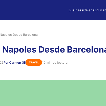
Business
Celebs
Educat
 Napoles Desde Barcelona
 Napoles Desde Barcelon
026
Por Carmen Gil
10 min de lectura
TRAVEL