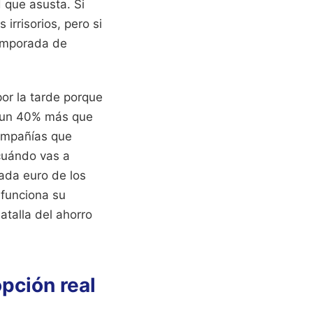
 que asusta. Si
rrisorios, pero si
temporada de
or la tarde porque
ar un 40% más que
compañías que
cuándo vas a
cada euro de los
funciona su
atalla del ahorro
pción real