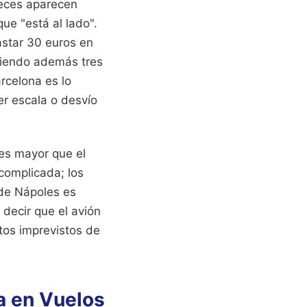
veces aparecen
ue "está al lado".
astar 30 euros en
diendo además tres
rcelona es lo
r escala o desvío
 es mayor que el
 complicada; los
 de Nápoles es
 decir que el avión
tos imprevistos de
ma en Vuelos