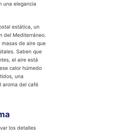
n una elegancia
stal estática, un
n del Mediterráneo.
e masas de aire que
gitales. Saben que
tes, el aire está
 ese calor húmedo
tidos, una
l aroma del café
lma
var los detalles