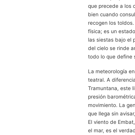
que precede a los 
bien cuando consul
recogen los toldos.
física; es un estad
las siestas bajo el
del cielo se rinde 
todo lo que define s
La meteorología en
teatral. A diferenci
Tramuntana, este li
presión barométrica
movimiento. La gen
que llega sin avisa
El viento de Embat,
el mar, es el verd