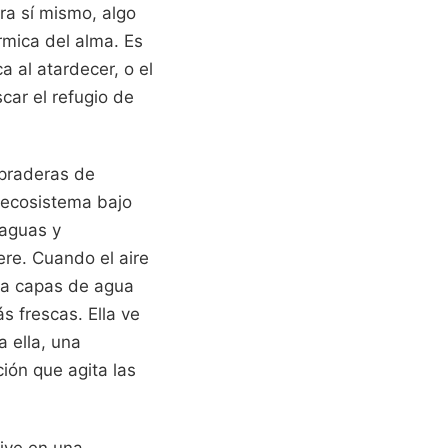
ra sí mismo, algo
rmica del alma. Es
ca al atardecer, o el
car el refugio de
 praderas de
l ecosistema bajo
 aguas y
ere. Cuando el aire
rea capas de agua
s frescas. Ella ve
 ella, una
ión que agita las
vive en una