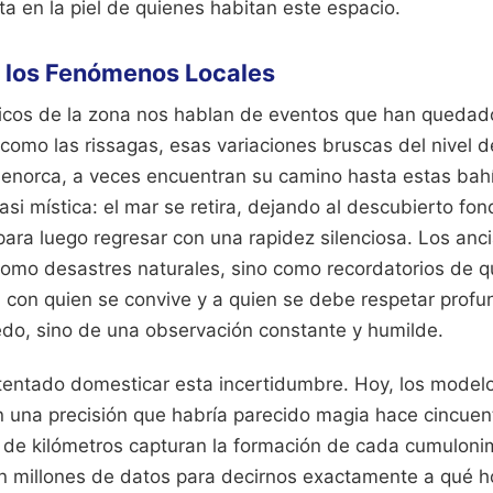
a en la piel de quienes habitan este espacio.
 los Fenómenos Locales
óricos de la zona nos hablan de eventos que han quedad
 como las rissagas, esas variaciones bruscas del nivel 
norca, a veces encuentran su camino hasta estas ba
si mística: el mar se retira, dejando al descubierto fo
para luego regresar con una rapidez silenciosa. Los an
 como desastres naturales, sino como recordatorios de q
en con quien se convive y a quien se debe respetar pro
edo, sino de una observación constante y humilde.
ntentado domesticar esta incertidumbre. Hoy, los mode
n una precisión que habría parecido magia hace cincuent
s de kilómetros capturan la formación de cada cumuloni
n millones de datos para decirnos exactamente a qué h