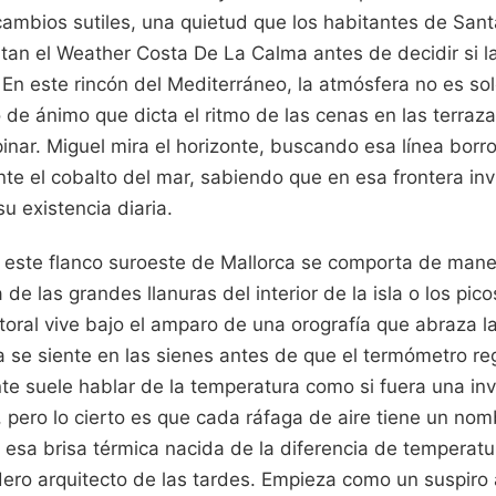
cambios sutiles, una quietud que los habitantes de Sa
tan el Weather Costa De La Calma antes de decidir si l
 En este rincón del Mediterráneo, la atmósfera no es so
o de ánimo que dicta el ritmo de las cenas en las terrazas
 pinar. Miguel mira el horizonte, buscando esa línea borr
ante el cobalto del mar, sabiendo que en esa frontera inv
u existencia diaria.
 este flanco suroeste de Mallorca se comporta de maner
a de las grandes llanuras del interior de la isla o los pi
toral vive bajo el amparo de una orografía que abraza la
 se siente en las sienes antes de que el termómetro re
te suele hablar de la temperatura como si fuera una in
r, pero lo cierto es que cada ráfaga de aire tiene un nom
 esa brisa térmica nacida de la diferencia de temperatura
adero arquitecto de las tardes. Empieza como un suspiro