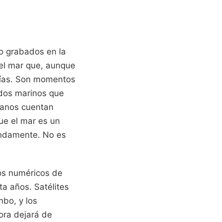
o grabados en la
del mar que, aunque
hías. Son momentos
ndos marinos que
cianos cuentan
ue el mar es un
fundamente. No es
los numéricos de
a años. Satélites
mbo, y los
ora dejará de