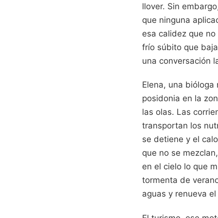
llover. Sin embarg
que ninguna aplicac
esa calidez que no v
frío súbito que baj
una conversación l
Elena, una bióloga
posidonia en la zon
las olas. Las corri
transportan los nu
se detiene y el cal
que no se mezclan, 
en el cielo lo que 
tormenta de verano 
aguas y renueva el c
El turismo, ese mot