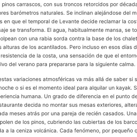
pinos carrascos, con sus troncos retorcidos por década
jores barómetros naturales. Se inclinan alejándose del m
ías en que el temporal de Levante decide reclamar la co
isaje se transforma. El agua, habitualmente mansa, se to
golpean con una rabia sorda contra la base de los chale
alturas de los acantilados. Pero incluso en esos días d
 resistencia de la costa, una sensación de que el entor
vo del verano para prepararse para la siguiente calma.
stas variaciones atmosféricas va más allá de saber si 
 noche o si es el momento ideal para alquilar un kayak. S
eriencia humana. Un grado de diferencia en el punto d
estaurante decida no montar sus mesas exteriores, alter
cada meses atrás por una pareja de recién casados. Una
polen de los pinos, cubriendo las cubiertas de los bar
a a la ceniza volcánica. Cada fenómeno, por pequeño q