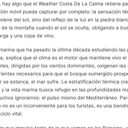
o, hay algo que el Weather Costa De La Calma retiene pa
ión móvil puede capturar por completo: la sensación té
iene del sol, sino del reflejo de la luz en la piedra blan
a de la montaña cuando el sol se oculta, obligando a bus
arga y una copa de vino.
 marina que ha pasado la última década estudiando las
a, explica que el clima es el motor que mantiene vivo e
entes, dirigidas por los vientos dominantes, oxigenan las
trientes necesarios para que el bosque sumergido prosp
or se estanca, el mar sufre. La estratificación térmica c
y la vida marina busca refugio en las profundidades má
muchos ignoramos: el pulso mismo del Mediterráneo. Para
no es un inconveniente para los turistas, es una bendic
iclo vital.
or que impulsa tanto de lo que vemos en las Baleares, 