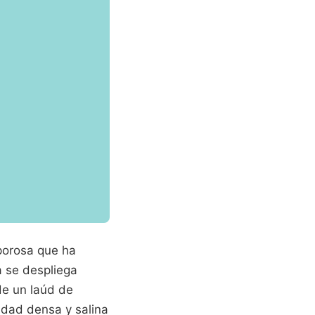
 porosa que ha
a se despliega
de un laúd de
lidad densa y salina