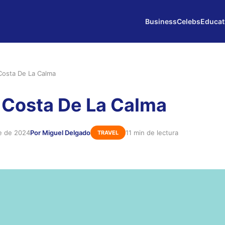
Business
Celebs
Educat
Costa De La Calma
 Costa De La Calma
e de 2024
Por Miguel Delgado
11 min de lectura
TRAVEL