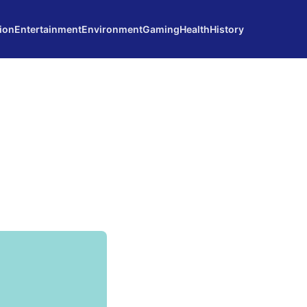
ion
Entertainment
Environment
Gaming
Health
History