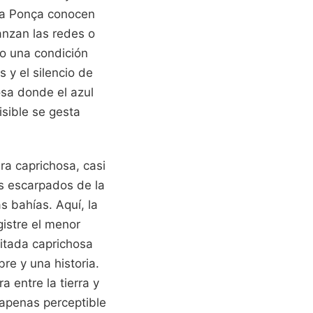
nta Ponça conocen
anzan las redes o
lo una condición
 y el silencio de
osa donde el azul
isible se gesta
a caprichosa, casi
cos escarpados de la
s bahías. Aquí, la
gistre el menor
vitada caprichosa
bre y una historia.
 entre la tierra y
 apenas perceptible