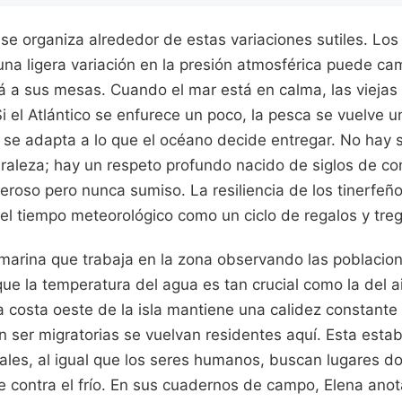
 se organiza alrededor de estas variaciones sutiles. Lo
na ligera variación en la presión atmosférica puede cam
á a sus mesas. Cuando el mar está en calma, las viejas
Si el Atlántico se enfurece un poco, la pesca se vuelve 
ú se adapta a lo que el océano decide entregar. No hay 
uraleza; hay un respeto profundo nacido de siglos de co
roso pero nunca sumiso. La resiliencia de los tinerfeño
el tiempo meteorológico como un ciclo de regalos y tre
 marina que trabaja en la zona observando las poblacio
 que la temperatura del agua es tan crucial como la del ai
a costa oeste de la isla mantiene una calidez constante
 ser migratorias se vuelvan residentes aquí. Esta estab
ales, al igual que los seres humanos, buscan lugares d
e contra el frío. En sus cuadernos de campo, Elena anot