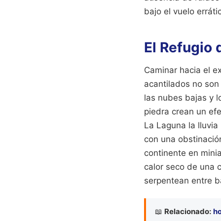
bajo el vuelo erráti
El Refugio 
Caminar hacia el e
acantilados no son 
las nubes bajas y 
piedra crean un ef
La Laguna la lluvi
con una obstinación
continente en mini
calor seco de una 
serpentean entre b
📖
Relacionado:
ho