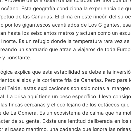
or. Proviene de la erosión de las coladas de lava que un 
l océano. Esta geografía condiciona la experiencia de qu
petuo de las Canarias. El clima en este rincón del suroes
do por los gigantescos acantilados de Los Gigantes, es
van hasta los seiscientos metros y actúan como un escu
l norte. Es un refugio donde la temperatura rara vez se
creando un santuario que atrae a viajeros de toda Europ
e y constante.
ógica explica que esta estabilidad se debe a la inversi
entos alisios y la corriente fría de Canarias. Pero para 
del Teide, estas explicaciones son solo notas al margen
. La brisa aquí tiene un peso específico. Lleva consigo
as fincas cercanas y el eco lejano de los cetáceos que
e de La Gomera. Es un ecosistema de calma que ha mol
rácter de su gente. Existe una lentitud deliberada en lo
 el paseo marítimo, una cadencia que ignora las prisas