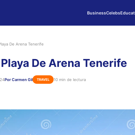
Business
Celebs
Educat
laya De Arena Tenerife
Playa De Arena Tenerife
024
Por Carmen Gil
10 min de lectura
TRAVEL