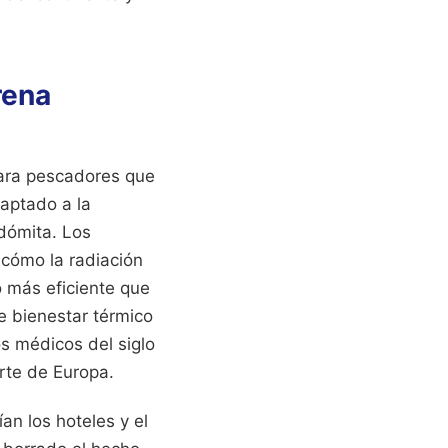
rena
ara pescadores que
daptado a la
dómita. Los
cómo la radiación
o más eficiente que
de bienestar térmico
s médicos del siglo
orte de Europa.
an los hoteles y el