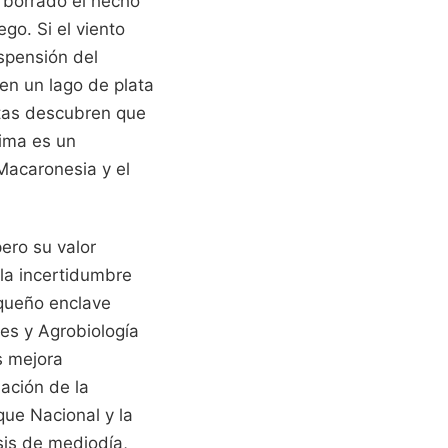
a borrado el hecho
go. Si el viento
uspensión del
 en un lago de plata
stas descubren que
lima es un
 Macaronesia y el
ero su valor
la incertidumbre
equeño enclave
es y Agrobiología
s mejora
nación de la
ue Nacional y la
sis de mediodía,