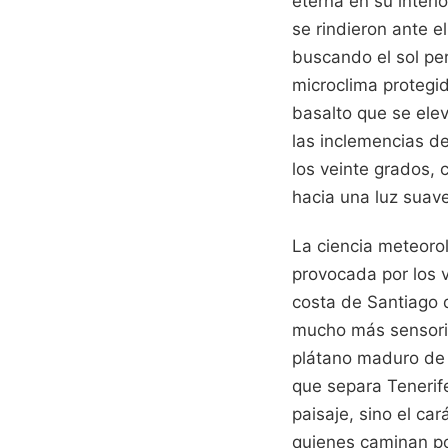
eterna en su interi
se rindieron ante e
buscando el sol per
microclima protegi
basalto que se ele
las inclemencias de
los veinte grados, 
hacia una luz suav
La ciencia meteorol
provocada por los vi
costa de Santiago 
mucho más sensorial
plátano maduro de l
que separa Tenerif
paisaje, sino el ca
quienes caminan por