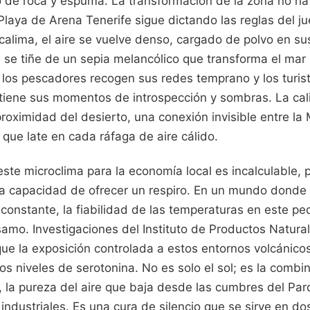
jo de roca y espuma. La transformación de la zona no h
laya de Arena Tenerife sigue dictando las reglas del jue
la calima, el aire se vuelve denso, cargado de polvo en s
e se tiñe de un sepia melancólico que transforma el mar
s, los pescadores recogen sus redes temprano y los turi
 tiene sus momentos de introspección y sombras. La ca
proximidad del desierto, una conexión invisible entre la
 que late en cada ráfaga de aire cálido.
ste microclima para la economía local es incalculable, p
a capacidad de ofrecer un respiro. En un mundo donde 
 constante, la fiabilidad de las temperaturas en este p
amo. Investigaciones del Instituto de Productos Natural
que la exposición controlada a estos entornos volcánico
los niveles de serotonina. No es solo el sol; es la combi
la pureza del aire que baja desde las cumbres del Parq
industriales. Es una cura de silencio que se sirve en do