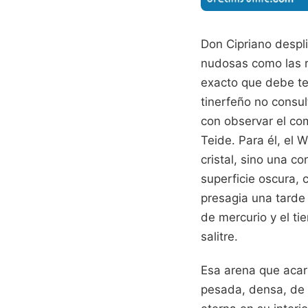
Don Cipriano despl
nudosas como las r
exacto que debe ten
tinerfeño no consult
con observar el co
Teide. Para él, el
cristal, sino una co
superficie oscura, 
presagia una tarde
de mercurio y el ti
salitre.
Esa arena que acari
pesada, densa, de 