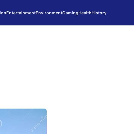
ion
Entertainment
Environment
Gaming
Health
History