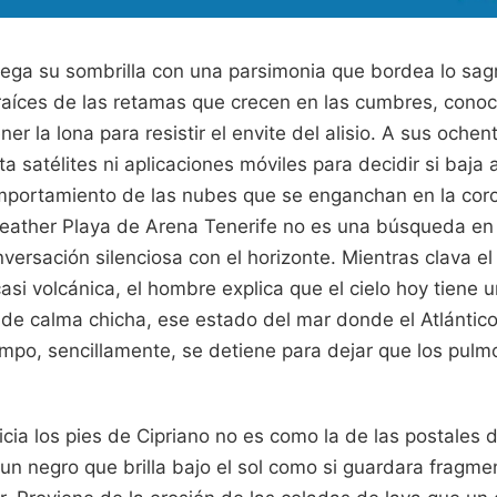
iega su sombrilla con una parsimonia que bordea lo sa
aíces de las retamas que crecen en las cumbres, conoc
er la lona para resistir el envite del alisio. A sus ochen
a satélites ni aplicaciones móviles para decidir si baja a
mportamiento de las nubes que se enganchan en la coro
 Weather Playa de Arena Tenerife no es una búsqueda en
nversación silenciosa con el horizonte. Mientras clava el
casi volcánica, el hombre explica que el cielo hoy tiene 
 de calma chicha, ese estado del mar donde el Atlántic
empo, sencillamente, se detiene para dejar que los pulm
cia los pies de Cipriano no es como la de las postales d
un negro que brilla bajo el sol como si guardara fragm