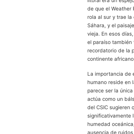
litoral era un espe
de que el Weather P
rola al sur y trae 
Sáhara, y el paisaj
vieja. En esos día
el paraíso también
recordatorio de la 
continente africano
La importancia de e
humano reside en l
parece ser la única
actúa como un báls
del CSIC sugieren 
significativamente 
humedad oceánica, 
ausencia de ruidos 