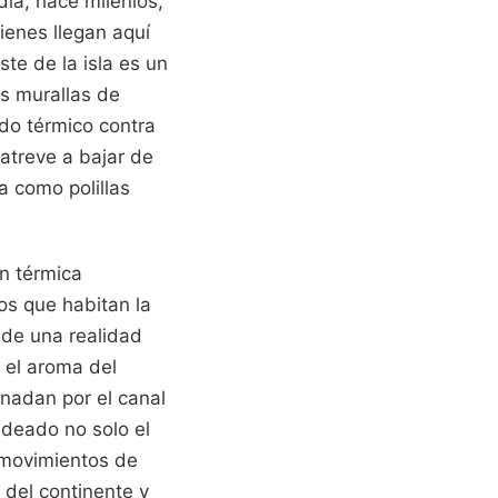
día, hace milenios,
ienes llegan aquí
te de la isla es un
as murallas de
do térmico contra
 atreve a bajar de
a como polillas
ón térmica
los que habitan la
 de una realidad
 el aroma del
 nadan por el canal
deado no solo el
s movimientos de
 del continente y