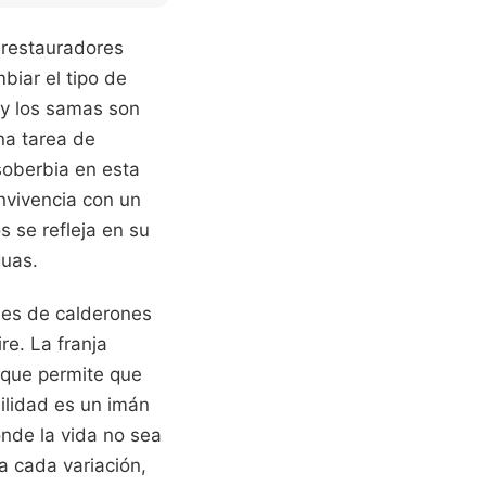
s restauradores
biar el tipo de
 y los samas son
una tarea de
soberbia en esta
nvivencia con un
s se refleja en su
guas.
nes de calderones
re. La franja
 que permite que
ilidad es un imán
onde la vida no sea
a cada variación,