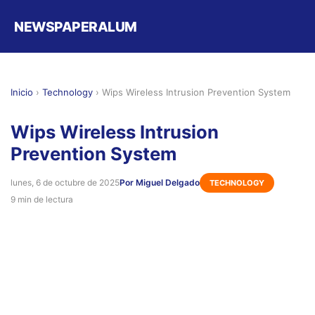
NEWSPAPERALUM
Inicio
›
Technology
›
Wips Wireless Intrusion Prevention System
Wips Wireless Intrusion
Prevention System
lunes, 6 de octubre de 2025
Por Miguel Delgado
TECHNOLOGY
9 min de lectura