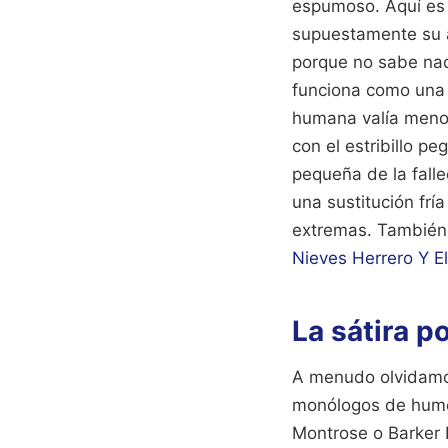
espumoso. Aquí es d
supuestamente su a
porque no sabe nad
funciona como una c
humana valía menos
con el estribillo p
pequeña de la fall
una sustitución fr
extremas.
También 
Nieves Herrero Y E
La sátira po
A menudo olvidamos
monólogos de humor 
Montrose o Barker 