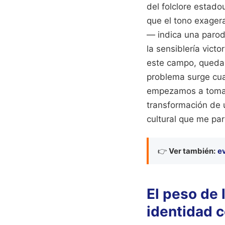
del folclore estado
que el tono exager
— indica una parodi
la sensiblería vict
este campo, queda c
problema surge cua
empezamos a tomar 
transformación de u
cultural que me par
👉
Ver también:
ev
El peso de 
identidad c