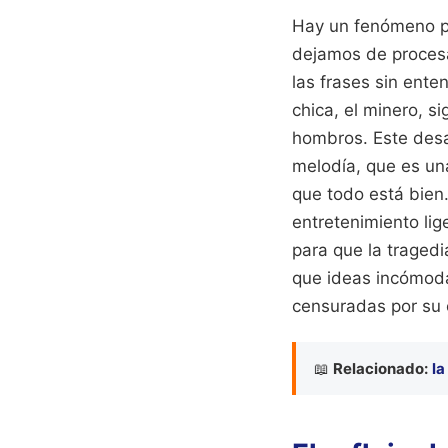
Hay un fenómeno p
dejamos de procesar
las frases sin ente
chica, el minero, s
hombros. Este desa
melodía, que es un
que todo está bien.
entretenimiento lig
para que la traged
que ideas incómoda
censuradas por su 
📖
Relacionado:
la