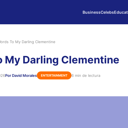
Business
Celebs
Educat
ords To My Darling Clementine
 My Darling Clementine
026
Por David Morales
6 min de lectura
ENTERTAINMENT