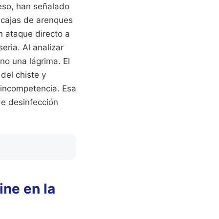
reso, han señalado
 cajas de arenques
n ataque directo a
eria. Al analizar
no una lágrima. El
del chiste y
 incompetencia. Esa
de desinfección
ine en la