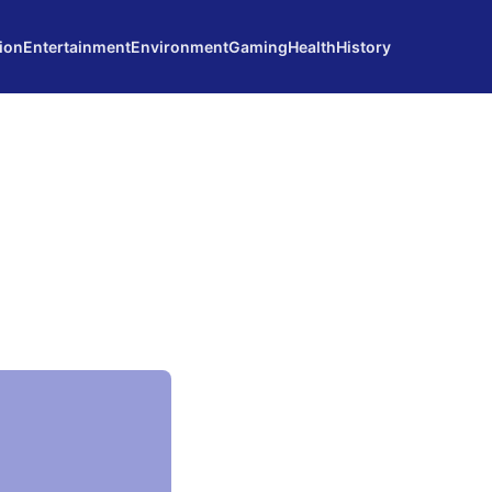
ion
Entertainment
Environment
Gaming
Health
History