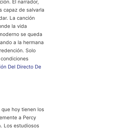
ión. El narrador,
 capaz de salvarla
dar. La canción
onde la vida
 moderno se queda
esando a la hermana
redención. Solo
 condiciones
ión Del Directo De
 que hoy tienen los
ntemente a Percy
a. Los estudiosos