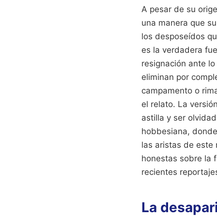
A pesar de su orige
una manera que sus
los desposeídos que
es la verdadera fue
resignación ante l
eliminan por comple
campamento o rimas
el relato. La versi
astilla y ser olvi
hobbesiana, donde 
las aristas de est
honestas sobre la 
recientes reportaj
La desapari