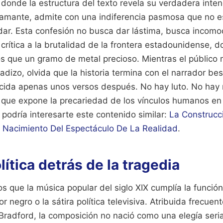
onde la estructura del texto revela su verdadera intenc
mante, admite con una indiferencia pasmosa que no es
ar. Esta confesión no busca dar lástima, busca incomo
rítica a la brutalidad de la frontera estadounidense, d
 que un gramo de metal precioso. Mientras el público
egadizo, olvida que la historia termina con el narrador b
ecida apenas unos versos después. No hay luto. No hay 
ía que expone la precariedad de los vínculos humanos en
podría interesarte este contenido similar:
La Construcc
l Nacimiento Del Espectáculo De La Realidad
.
lítica detrás de la tragedia
 que la música popular del siglo XIX cumplía la función
negro o la sátira política televisiva. Atribuida frecue
Bradford, la composición no nació como una elegía seri