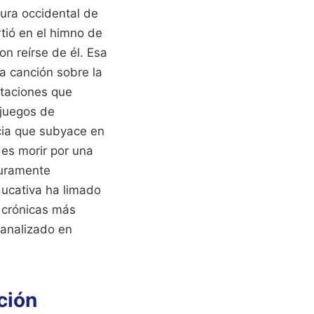
tura occidental de
tió en el himno de
n reírse de él. Esa
a canción sobre la
ptaciones que
 juegos de
cia que subyace en
des morir por una
puramente
ducativa ha limado
s crónicas más
analizado en
ción