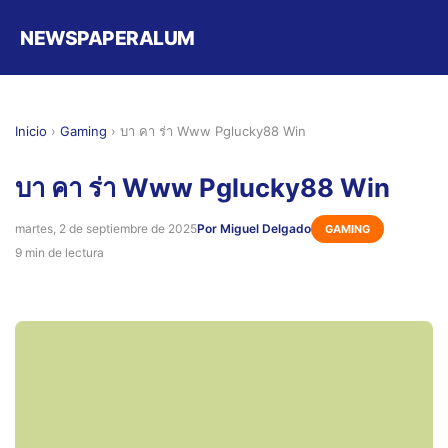
NEWSPAPERALUM
Inicio
›
Gaming
›
บา คา ร่า Www Pglucky88 Win
บา คา ร่า Www Pglucky88 Win
martes, 2 de septiembre de 2025
Por Miguel Delgado
GAMING
9 min de lectura