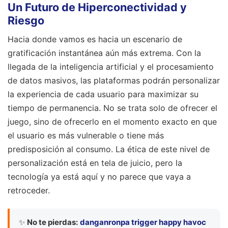
Un Futuro de Hiperconectividad y
Riesgo
Hacia donde vamos es hacia un escenario de
gratificación instantánea aún más extrema. Con la
llegada de la inteligencia artificial y el procesamiento
de datos masivos, las plataformas podrán personalizar
la experiencia de cada usuario para maximizar su
tiempo de permanencia. No se trata solo de ofrecer el
juego, sino de ofrecerlo en el momento exacto en que
el usuario es más vulnerable o tiene más
predisposición al consumo. La ética de este nivel de
personalización está en tela de juicio, pero la
tecnología ya está aquí y no parece que vaya a
retroceder.
✨
No te pierdas:
danganronpa trigger happy havoc