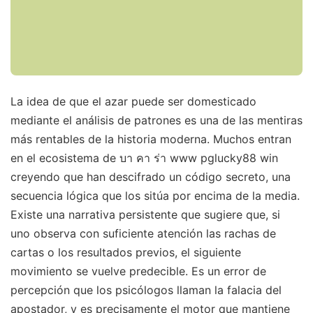
La idea de que el azar puede ser domesticado
mediante el análisis de patrones es una de las mentiras
más rentables de la historia moderna. Muchos entran
en el ecosistema de บา คา ร่า www pglucky88 win
creyendo que han descifrado un código secreto, una
secuencia lógica que los sitúa por encima de la media.
Existe una narrativa persistente que sugiere que, si
uno observa con suficiente atención las rachas de
cartas o los resultados previos, el siguiente
movimiento se vuelve predecible. Es un error de
percepción que los psicólogos llaman la falacia del
apostador, y es precisamente el motor que mantiene