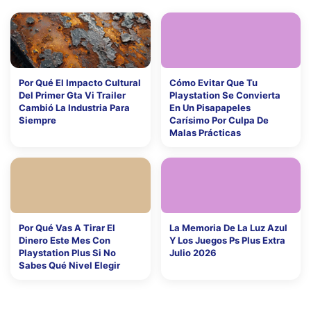
Por Qué El Impacto Cultural
Cómo Evitar Que Tu
Del Primer Gta Vi Trailer
Playstation Se Convierta
Cambió La Industria Para
En Un Pisapapeles
Siempre
Carísimo Por Culpa De
Malas Prácticas
Por Qué Vas A Tirar El
La Memoria De La Luz Azul
Dinero Este Mes Con
Y Los Juegos Ps Plus Extra
Playstation Plus Si No
Julio 2026
Sabes Qué Nivel Elegir