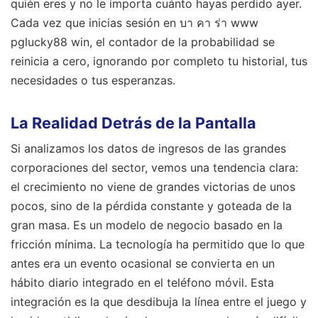
quién eres y no le importa cuánto hayas perdido ayer.
Cada vez que inicias sesión en บา คา ร่า www
pglucky88 win, el contador de la probabilidad se
reinicia a cero, ignorando por completo tu historial, tus
necesidades o tus esperanzas.
La Realidad Detrás de la Pantalla
Si analizamos los datos de ingresos de las grandes
corporaciones del sector, vemos una tendencia clara:
el crecimiento no viene de grandes victorias de unos
pocos, sino de la pérdida constante y goteada de la
gran masa. Es un modelo de negocio basado en la
fricción mínima. La tecnología ha permitido que lo que
antes era un evento ocasional se convierta en un
hábito diario integrado en el teléfono móvil. Esta
integración es la que desdibuja la línea entre el juego y