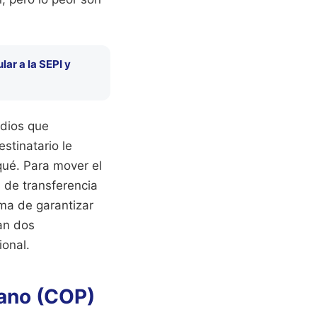
lar a la SEPI y
edios que
stinatario le
qué. Para mover el
 de transferencia
ma de garantizar
zan dos
ional.
iano (COP)