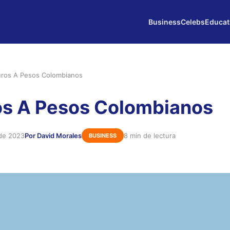
Business
Celebs
Educat
ros A Pesos Colombianos
os A Pesos Colombianos
 de 2023
Por David Morales
8 min de lectura
BUSINESS