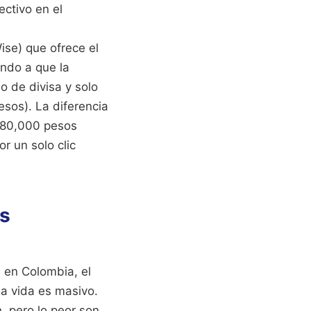
ctivo en el
ise) que ofrece el
ando a que la
 de divisa y solo
esos). La diferencia
280,000 pesos
r un solo clic
os
a en Colombia, el
la vida es masivo.
, pero lo peor son