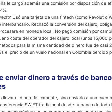
ña le cargó además una comisión por disposición de efe
 4%.
recto
: Usó una tarjeta de una fintech (como Revolut o W
 interbancario. Rechazó la conversión del cajero, oblig
procesara en moneda local. No pagó comisión por cambio
eño coste del operador del cajero local (unos 15,000 p
étodos para la misma cantidad de dinero fue de casi 
s el precio de un vuelo nacional en Colombia perdido po
de enviar dinero a través de banc
es
es llevar el dinero físicamente, sino enviarlo a una cuent
ransferencia SWIFT tradicional desde tu banco de toda 
onales españoles suelen cobrar una comisión de emisión