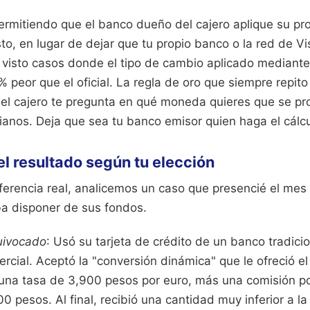
ermitiendo que el banco dueño del cajero aplique su pr
to, en lugar de dejar que tu propio banco o la red de V
e visto casos donde el tipo de cambio aplicado mediante
 peor que el oficial. La regla de oro que siempre repito
 el cajero te pregunta en qué moneda quieres que se pr
ianos. Deja que sea tu banco emisor quien haga el cálcu
 resultado según tu elección
iferencia real, analicemos un caso que presencié el me
ba disponer de sus fondos.
uivocado
: Usó su tarjeta de crédito de un banco tradici
rcial. Aceptó la "conversión dinámica" que le ofreció el
ó una tasa de 3,900 pesos por euro, más una comisión p
0 pesos. Al final, recibió una cantidad muy inferior a l