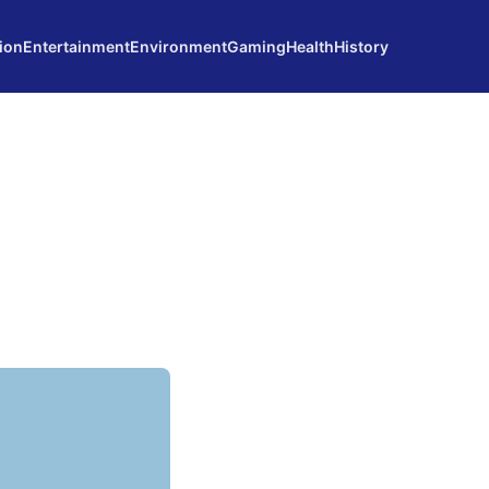
ion
Entertainment
Environment
Gaming
Health
History