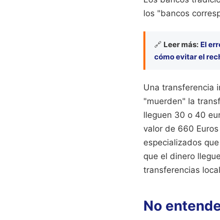
los "bancos corres
🔗
Leer más:
El er
cómo evitar el rec
Una transferencia i
"muerden" la transf
lleguen 30 o 40 eur
valor de 660 Euros
especializados que
que el dinero llegu
transferencias loca
No entende