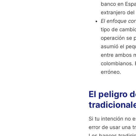
banco en Espa
extranjero del
El enfoque cor
tipo de cambio
operación se 
asumió el pequ
entre ambos m
colombianos. E
erróneo.
El peligro 
tradicional
Si tu intención no 
error de usar una t
Los bancos tradici