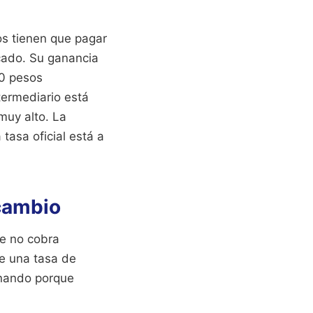
os tienen que pagar
rcado. Su ganancia
00 pesos
termediario está
muy alto. La
 tasa oficial está a
 cambio
ue no cobra
e una tasa de
onando porque