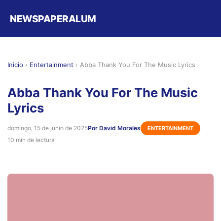
NEWSPAPERALUM
Inicio
›
Entertainment
›
Abba Thank You For The Music Lyrics
Abba Thank You For The Music
Lyrics
domingo, 15 de junio de 2025
Por David Morales
ENTERTAINMENT
10 min de lectura