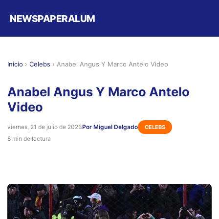
NEWSPAPERALUM
Inicio
›
Celebs
›
Anabel Angus Y Marco Antelo Video
Anabel Angus Y Marco Antelo
Video
viernes, 21 de julio de 2023
Por Miguel Delgado
CELEBS
8 min de lectura