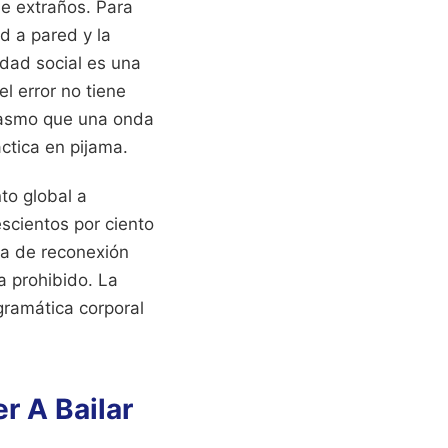
de extraños. Para
d a pared y la
edad social es una
l error no tiene
spasmo que una onda
ctica en pijama.
to global a
escientos por ciento
ma de reconexión
a prohibido. La
gramática corporal
r A Bailar