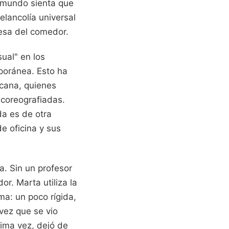
l mundo sienta que
lancolía universal
mesa del comedor.
ual" en los
poránea. Esto ha
icana, quienes
 coreografiadas.
da es de otra
de oficina y sus
a. Sin un profesor
or. Marta utiliza la
ma: un poco rígida,
vez que se vio
sima vez, dejó de