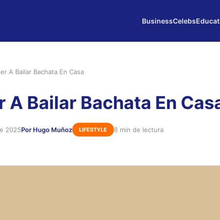
Business
Celebs
Educat
er A Bailar Bachata En Casa
 A Bailar Bachata En Cas
de 2025
Por Hugo Muñoz
8 min de lectura
LIFESTYLE