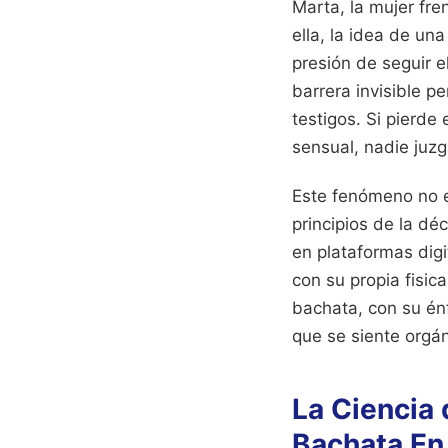
Marta, la mujer fre
ella, la idea de un
presión de seguir e
barrera invisible p
testigos. Si pierd
sensual, nadie juzg
Este fenómeno no e
principios de la dé
en plataformas digi
con su propia fisi
bachata, con su énf
que se siente orgán
La Ciencia 
Bachata En