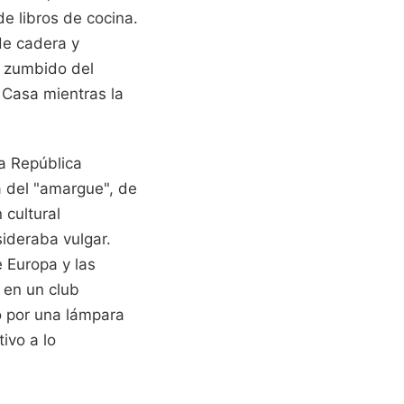
de libros de cocina.
de cadera y
el zumbido del
 Casa mientras la
la República
a del "amargue", de
 cultural
sideraba vulgar.
 Europa y las
 en un club
o por una lámpara
tivo a lo