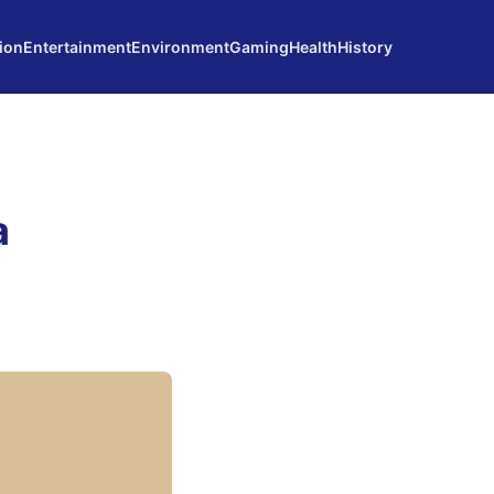
ion
Entertainment
Environment
Gaming
Health
History
a