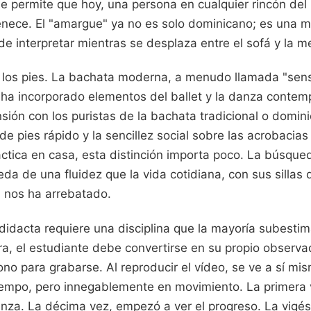
que permite que hoy, una persona en cualquier rincón de
enece. El "amargue" ya no es solo dominicano; es una me
e interpretar mientras se desplaza entre el sofá y la 
e los pies. La bachata moderna, a menudo llamada "sens
, ha incorporado elementos del ballet y la danza contem
sión con los puristas de la bachata tradicional o domin
de pies rápido y la sencillez social sobre las acrobacias
ctica en casa, esta distinción importa poco. La búsque
eda de una fluidez que la vida cotidiana, con sus sillas 
, nos ha arrebatado.
didacta requiere una disciplina que la mayoría subestim
ura, el estudiante debe convertirse en su propio observad
no para grabarse. Al reproducir el vídeo, se ve a sí mis
iempo, pero innegablemente en movimiento. La primera 
üenza. La décima vez, empezó a ver el progreso. La vigé