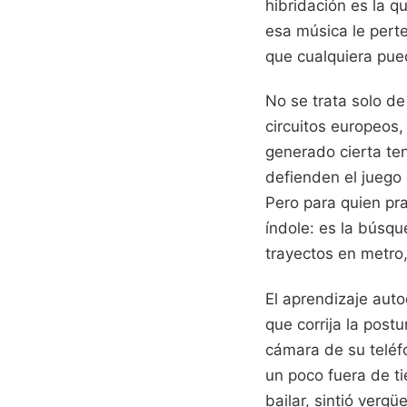
hibridación es la 
esa música le pert
que cualquiera pued
No se trata solo d
circuitos europeos
generado cierta ten
defienden el juego 
Pero para quien pra
índole: es la búsqu
trayectos en metro
El aprendizaje auto
que corrija la post
cámara de su teléfo
un poco fuera de t
bailar, sintió verg