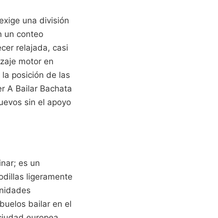
exige una división
n un conteo
er relajada, casi
izaje motor en
 la posición de las
r A Bailar Bachata
uevos sin el apoyo
inar; es un
odillas ligeramente
unidades
buelos bailar en el
 ciudad europea,