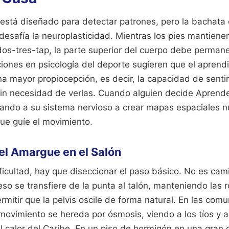
está diseñado para detectar patrones, pero la bachata 
desafía la neuroplasticidad. Mientras los pies mantiene
os-tres-tap, la parte superior del cuerpo debe permanec
ciones en psicología del deporte sugieren que el aprend
na mayor propiocepción, es decir, la capacidad de sentir
sin necesidad de verlas. Cuando alguien decide Aprende
gando a su sistema nervioso a crear mapas espaciales n
e guíe el movimiento.
el Amargue en el Salón
ficultad, hay que diseccionar el paso básico. No es cam
eso se transfiere de la punta al talón, manteniendo las r
rmitir que la pelvis oscile de forma natural. En las com
ovimiento se hereda por ósmosis, viendo a los tíos y a
el calor del Caribe. En un piso de hormigón en una gran