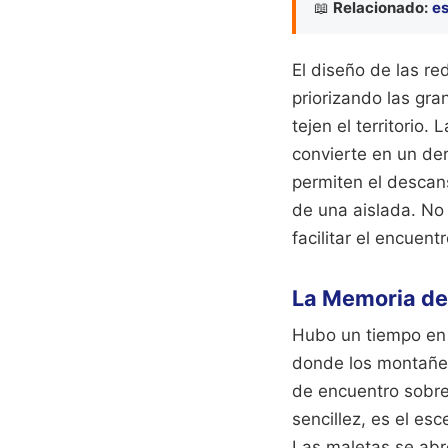
📖
Relacionado:
es
El diseño de las re
priorizando las gra
tejen el territorio
convierte en un de
permiten el descans
de una aislada. No
facilitar el encuen
La Memoria del
Hubo un tiempo en 
donde los montañes
de encuentro sobrev
sencillez, es el es
Las maletas se abre