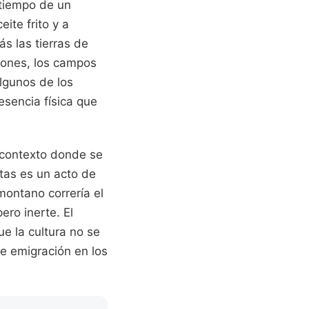
 tiempo de un
eite frito y a
s las tierras de
iones, los campos
algunos de los
esencia física que
 contexto donde se
tas es un acto de
omontano correría el
ero inerte. El
ue la cultura no se
de emigración en los