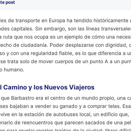
te post
des de transporte en Europa ha tendido históricamente a
ndes capitales. Sin embargo, son las líneas transversal
. La ruta que nos ocupa es un ejemplo de cómo una nece
recho de ciudadanía. Poder desplazarse con dignidad, 
o y con una regularidad fiable, es lo que diferencia a 
 se trata solo de mover cuerpos de un punto A a un punt
tro humano.
 Camino y los Nuevos Viajeros
que Barbastro era el centro de un mundo propio, una ca
es bajaban a vender su ganado y a comprar telas. Esa
ive en la estación de autobuses local, un edificio que,
cenario de reencuentros que parecen sacados de una pelí
n para revelar regalos traídos de la ciudad: libros difíci