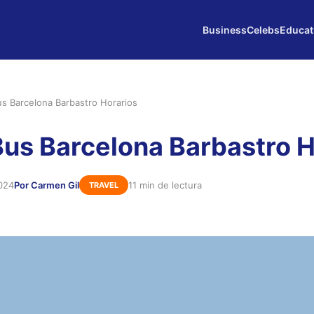
Business
Celebs
Educat
s Barcelona Barbastro Horarios
us Barcelona Barbastro H
024
Por Carmen Gil
11 min de lectura
TRAVEL