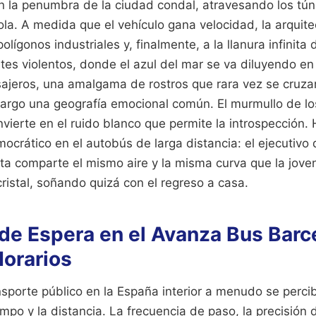
en la penumbra de la ciudad condal, atravesando los tú
rola. A medida que el vehículo gana velocidad, la arquit
olígonos industriales y, finalmente, a la llanura infinita 
tes violentos, donde el azul del mar se va diluyendo en 
sajeros, una amalgama de rostros que rara vez se cruza
rgo una geografía emocional común. El murmullo de l
vierte en el ruido blanco que permite la introspección.
crático en el autobús de larga distancia: el ejecutivo
eta comparte el mismo aire y la misma curva que la jov
ristal, soñando quizá con el regreso a casa.
de Espera en el Avanza Bus Barc
Horarios
ansporte público en la España interior a menudo se perc
empo y la distancia. La frecuencia de paso, la precisión d