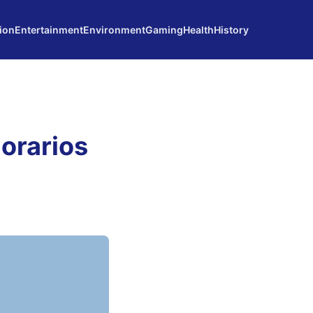
ion
Entertainment
Environment
Gaming
Health
History
orarios