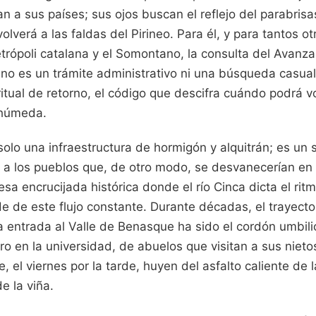
an a sus países; sus ojos buscan el reflejo del parabri
olverá a las faldas del Pirineo. Para él, y para tantos ot
etrópoli catalana y el Somontano, la consulta del Avanz
no es un trámite administrativo ni una búsqueda casual
itual de retorno, el código que descifra cuándo podrá vol
 húmeda.
solo una infraestructura de hormigón y alquitrán; es un s
 a los pueblos que, de otro modo, se desvanecerían en e
sa encrucijada histórica donde el río Cinca dicta el rit
e de este flujo constante. Durante décadas, el trayecto
a entrada al Valle de Benasque ha sido el cordón umbili
o en la universidad, de abuelos que visitan a sus nieto
, el viernes por la tarde, huyen del asfalto caliente de 
e la viña.