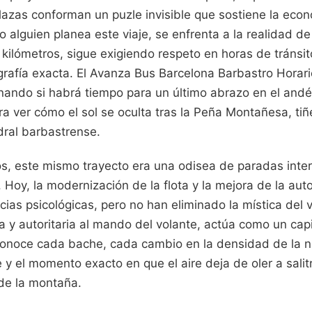
lazas conforman un puzle invisible que sostiene la econ
alguien planea este viaje, se enfrenta a la realidad de
ilómetros, sigue exigiendo respeto en horas de tránsito
rafía exacta. El Avanza Bus Barcelona Barbastro Horario
nando si habrá tiempo para un último abrazo en el andén 
ra ver cómo el sol se oculta tras la Peña Montañesa, tiñ
dral barbastrense.
s, este mismo trayecto era una odisea de paradas inte
. Hoy, la modernización de la flota y la mejora de la aut
cias psicológicas, pero no han eliminado la mística del v
sa y autoritaria al mando del volante, actúa como un ca
 conoce cada bache, cada cambio en la densidad de la ni
 y el momento exacto en que el aire deja de oler a sali
 de la montaña.