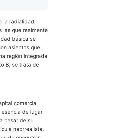
 la radialidad,
es las que realmente
sidad básica se
con asientos que
una región integrada
o B; se trata de
pital comercial
 esencia de lugar
 a pesar de su
cula neorrealista.
les de encontrar,