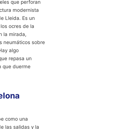
neles que perforan
ectura modernista
de Lleida. Es un
los ocres de la
n la mirada,
os neumáticos sobre
 Hay algo
 que repasa un
en que duerme
elona
ibe como una
e las salidas y la