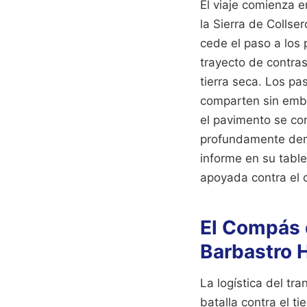
El viaje comienza 
la Sierra de Collse
cede el paso a los p
trayecto de contras
tierra seca. Los pa
comparten sin emba
el pavimento se con
profundamente demo
informe en su tabl
apoyada contra el c
El Compás 
Barbastro 
La logística del tr
batalla contra el ti