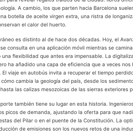
logía. A cambio, los que parten hacia Barcelona suelen
 una botella de aceite virgen extra, una ristra de longan
nservan el calor del huerto.
oráneo es distinto al de hace dos décadas. Hoy, el Ava
 se consulta en una aplicación móvil mientras se camina
 una flexibilidad que antes era impensable. La digitaliz
ero ha añadido una capa de eficiencia que a veces nos h
. El viaje en autobús invita a recuperar el tiempo perdido
 cómo cambia la geología del país, desde los sedimentos
hasta las calizas mesozoicas de las sierras exteriores p
sporte también tiene su lugar en esta historia. Ingeniero
los picos de demanda, ajustando la oferta para que nad
iestas del Pilar o en el puente de la Constitución. La opt
educción de emisiones son los nuevos retos de una indu