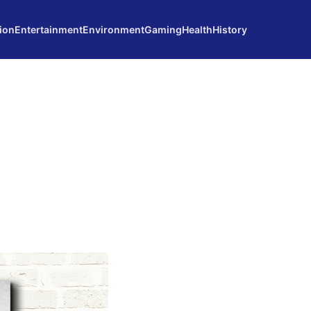
ion
Entertainment
Environment
Gaming
Health
History