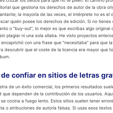
 es cruzar los dedos para que no te pillen. El camino pro
itorial que gestiona los derechos de autor de la obra ori
antante; la mayoría de las veces, el intérprete no es el
scar quién posee los derechos de edición. Si no tienes
nto o "buy-out", lo mejor es que escribas algo original 
in plagiar ni una sola sílaba. He visto proyectos enteros
e encaprichó con una frase que "necesitaba" para que la
ra descubrir que el coste de la licencia era mayor que 
lbum.
 de confiar en sitios de letras gra
tra de un éxito comercial, los primeros resultados suel
d que dependen de la contribución de los usuarios. Aqu
 se cocina a fuego lento. Estos sitios suelen tener error
ta o atribuciones de autoría falsas. Si usas esos texto