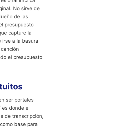
fesional implica
ginal. No sirve de
 dueño de las
 el presupuesto
que capture la
 irse a la basura
 canción
todo el presupuesto
tuitos
en ser portales
í es donde el
es de transcripción,
s como base para