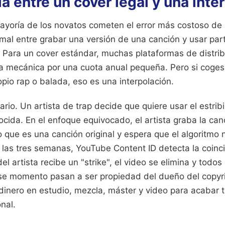
ia entre un cover legal y una inte
ayoría de los novatos cometen el error más costoso de s
mal entre grabar una versión de una canción y usar part
Para un cover estándar, muchas plataformas de distribu
ncia mecánica por una cuota anual pequeña. Pero si coge
opio rap o balada, eso es una interpolación.
rio. Un artista de trap decide que quiere usar el estrib
ida. En el enfoque equivocado, el artista graba la canc
que es una canción original y espera que el algoritmo n
a las tres semanas, YouTube Content ID detecta la coinc
el artista recibe un "strike", el video se elimina y todos
e momento pasan a ser propiedad del dueño del copyrigh
dinero en estudio, mezcla, máster y video para acabar 
nal.