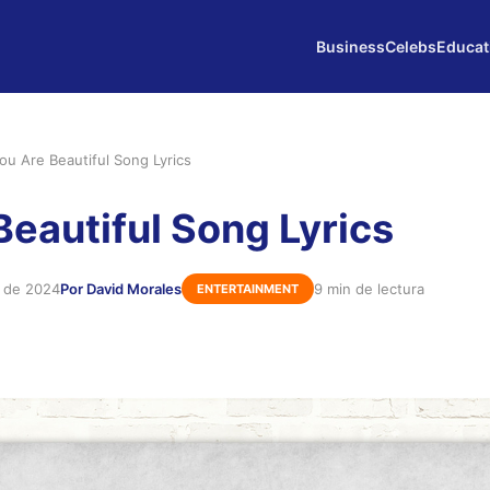
Business
Celebs
Educat
ou Are Beautiful Song Lyrics
Beautiful Song Lyrics
e de 2024
Por David Morales
9 min de lectura
ENTERTAINMENT