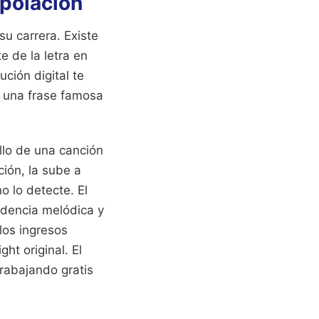
rpolación
u carrera. Existe
e de la letra en
ción digital te
s una frase famosa
illo de una canción
ión, la sube a
o lo detecte. El
idencia melódica y
 los ingresos
t original. El
trabajando gratis