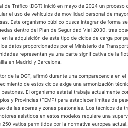
al de Tráfico (DGT) inició en mayo de 2024 un proceso d
ular el uso de vehículos de movilidad personal de mayor
as. Este organismo público busca integrar de forma seg
Ruedas dentro del Plan de Seguridad Vial 2030, tras obs
 en la adquisición de este tipo de ciclos de carga por 
 los datos proporcionados por el Ministerio de Transpor
nidades representan ya una parte significativa de la flo
illa en Madrid y Barcelona.
ctor de la DGT, afirmó durante una comparecencia en el
ecimiento de estos ciclos exige una armonización técni
s peatones. El organismo estatal trabaja actualmente co
pios y Provincias (FEMP) para establecer límites de pe
eo de las aceras y zonas peatonales. Los técnicos de t
motores asistidos en estos modelos requiere una supervi
s 250 vatios permitidos por la normativa europea actual