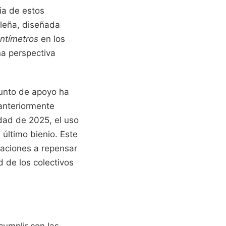
cia de estos
ileña, diseñada
ntímetros
en los
a perspectiva
punto de apoyo ha
 anteriormente
idad de 2025, el uso
último bienio. Este
raciones a repensar
d de los colectivos
cumplir con las