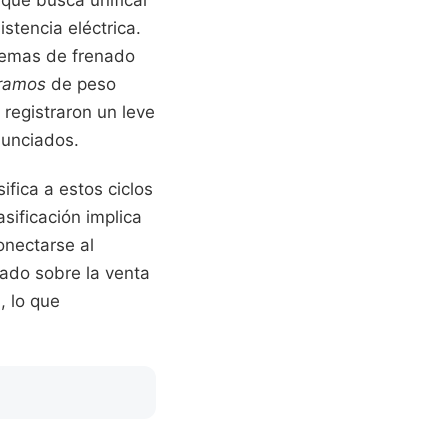
stencia eléctrica.
temas de frenado
gramos
de peso
registraron un leve
nunciados.
asifica a estos ciclos
sificación implica
onectarse al
tado sobre la venta
, lo que