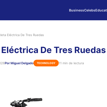
Business
Celebs
Educat
cleta Eléctrica De Tres Ruedas
a Eléctrica De Tres Ruedas
026
Por Miguel Delgado
11 min de lectura
TECHNOLOGY