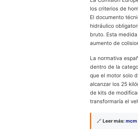
los criterios de ho
El documento técni
hidráulico obligat
bruto. Esta medida 
aumento de colisio
La normativa españo
dentro de la catego
que el motor solo 
alcanzar los 25 ki
de kits de modifica
transformaría el ve
🔗
Leer más:
mcm d