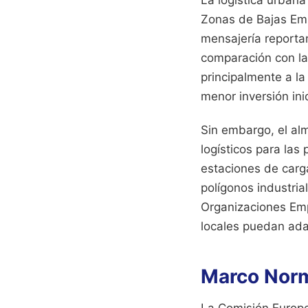
Zonas de Bajas Emi
mensajería reporta
comparación con la
principalmente a l
menor inversión ini
Sin embargo, el al
logísticos para la
estaciones de carga
polígonos industri
Organizaciones Emp
locales puedan ada
Marco Norm
La Comisión Europe