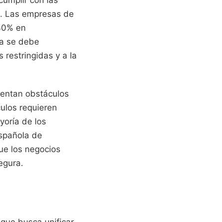
o. Las empresas de
 30% en
ia se debe
restringidas y a la
sentan obstáculos
ulos requieren
yoría de los
Española de
ue los negocios
egura.
que busca unificar