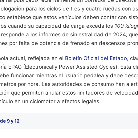
mologación para los ciclos de tres y cuatro ruedas con asi
co establece que estos vehículos deben contar con sis
orios cuando su capacidad de carga exceda los
100 kilo
responde a los informes de siniestralidad de 2024, que 
nes por falta de potencia de frenado en descensos pro
la actual, reflejada en el
Boletín Oficial del Estado
, cl
ría EPAC (Electronically Power Assisted Cycles). Esta cla
debe funcionar mientras el usuario pedalea y debe desc
lómetros por hora. Las autoridades de consumo han aler
ción que permiten anular estos limitadores de velocidad
hículo en un ciclomotor a efectos legales.
e 9 y 12