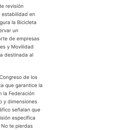
e revisión
 estabilidad en
ura la Bicicleta
ervar un
parte de empresas
tes y Movilidad
ta destinada al
 Congreso de los
ca que garantice la
n la Federación
so y dimensiones
ráfico señalan que
sión específica
.
No te pierdas