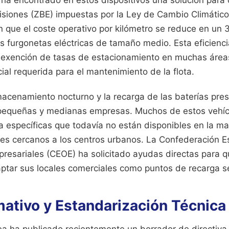
siones (ZBE) impuestas por la Ley de Cambio Climátic
n que el coste operativo por kilómetro se reduce en un
s furgonetas eléctricas de tamaño medio. Esta eficienc
a exención de tasas de estacionamiento en muchas áreas 
cial requerida para el mantenimiento de la flota.
macenamiento nocturno y la recarga de las baterías pre
s pequeñas y medianas empresas. Muchos de estos vehíc
 específicas que todavía no están disponibles en la ma
ales cercanos a los centros urbanos. La Confederación 
resariales (CEOE) ha solicitado ayudas directas para q
ptar sus locales comerciales como puntos de recarga s
ativo y Estandarización Técnica
a ha publicado recientemente un borrador de directiva 