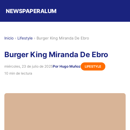
NEWSPAPERALUM
Inicio
›
Lifestyle
›
Burger King Miranda De Ebro
Burger King Miranda De Ebro
miércoles, 23 de julio de 2025
Por Hugo Muñoz
LIFESTYLE
10 min de lectura