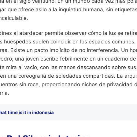
ia en el siglo veintiuno. En un mundo cada vez más pola
r que ofrece asilo a la inquietud humana, sin etiquetas
ncalculable.
dines al atardecer permite observar cómo la luz se retira 
 huéspedes suelen coincidir en los espacios comunes,
as. Existe un pacto implícito de no interferencia. Un ho
cedro; una joven escribe febrilmente en un cuaderno de
e mira al vacío, con las manos descansando sobre sus 
 en una coreografía de soledades compartidas. La arquit
uentros sin roce, proporcionando nichos de privacidad 
ria.
at time is it in indonesia