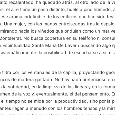
alto recalentado, ha quedado atrás, al otro lado de la ve
, el aire tiene un peso distinto; huele a pino húmedo, a
a ese aroma indefinible de los edificios que han sido tes
s. Una mujer, con las manos entrelazadas tras la espald
 mirando hacia los viñedos que ondulan como un mar v
Montserrat. No busca cobertura en su teléfono ni consult
e Espiritualidad Santa María De Lavern buscando algo 
sistemáticamente: la posibilidad de escucharse a sí mi
e filtra por los ventanales de la capilla, proyectando ge
ncos de madera gastada. No hay nada pretencioso en e
n la sobriedad, en la limpieza de las líneas y en la form
olumen de la voz y, eventualmente, el del pensamiento. E
 el tiempo no se mide por la productividad, sino por la 
tantes llegan a menudo con los hombros tensos y la mira