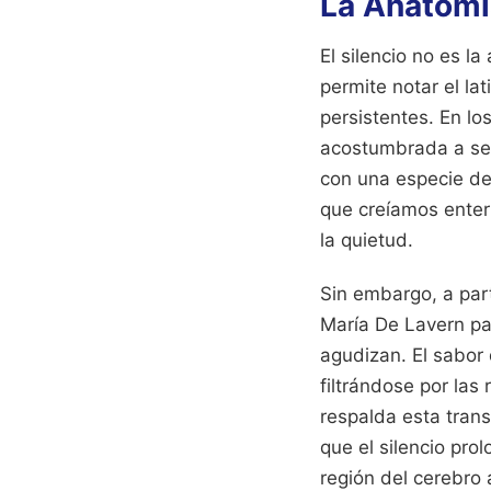
La Anatomía
El silencio no es l
permite notar el la
persistentes. En lo
acostumbrada a ser
con una especie d
que creíamos enterr
la quietud.
Sin embargo, a part
María De Lavern p
agudizan. El sabor 
filtrándose por las
respalda esta tran
que el silencio pro
región del cerebro