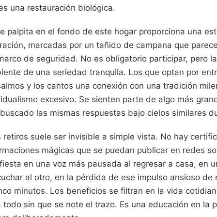
es una restauración biológica.
ue palpita en el fondo de este hogar proporciona una estr
oración, marcadas por un tañido de campana que parece
arco de seguridad. No es obligatorio participar, pero 
iente de una seriedad tranquila. Los que optan por entrar
almos y los cantos una conexión con una tradición mile
vidualismo excesivo. Se sienten parte de algo más grand
uscado las mismas respuestas bajo cielos similares du
retiros suele ser invisible a simple vista. No hay certific
ormaciones mágicas que se puedan publicar en redes soci
ifiesta en una voz más pausada al regresar a casa, en 
char al otro, en la pérdida de ese impulso ansioso de r
nco minutos. Los beneficios se filtran en la vida cotidia
 todo sin que se note el trazo. Es una educación en la 