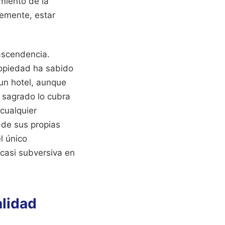
miento de la
lemente, estar
ascendencia.
ropiedad ha sabido
 un hotel, aunque
o sagrado lo cubra
 cualquier
 de sus propias
l único
casi subversiva en
alidad