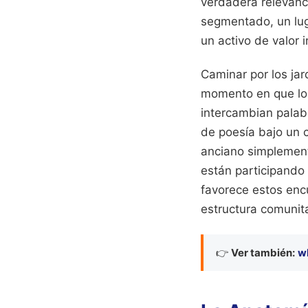
verdadera relevanc
segmentado, un luga
un activo de valor i
Caminar por los jar
momento en que los
intercambian palabr
de poesía bajo un 
anciano simplement
están participando
favorece estos enc
estructura comunita
👉
Ver también:
wh