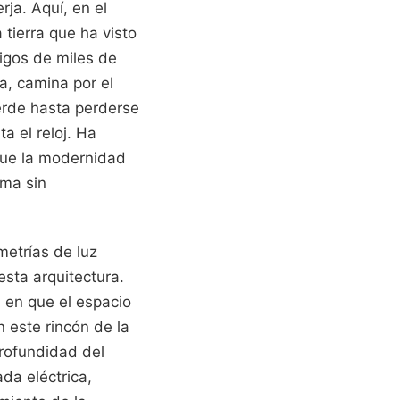
rja. Aquí, en el
 tierra que ha visto
tigos de miles de
a, camina por el
erde hasta perderse
a el reloj. Ha
que la modernidad
sma sin
ometrías de luz
sta arquitectura.
a en que el espacio
n este rincón de la
profundidad del
da eléctrica,