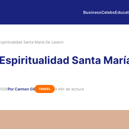
Business
Celebs
Educat
spiritualidad Santa María De Lavern
Espiritualidad Santa Marí
2026
Por Carmen Gil
9 min de lectura
TRAVEL