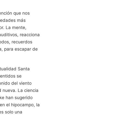
tención que nos
nsiedades más
dor. La mente,
uditivos, reacciona
odos, recuerdos
ea, para escapar de
itualidad Santa
entidos se
onido del viento
d nueva. La ciencia
uke han sugerido
en el hipocampo, la
es solo una