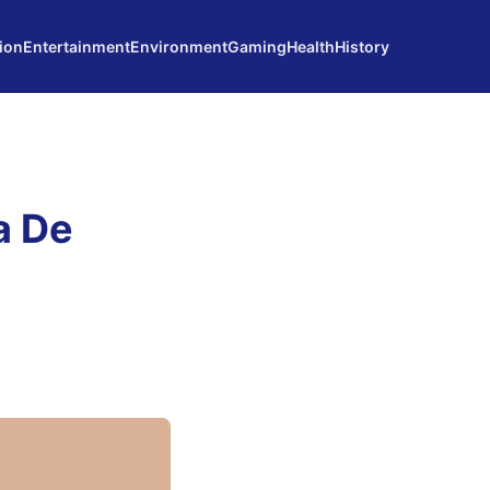
ion
Entertainment
Environment
Gaming
Health
History
a De