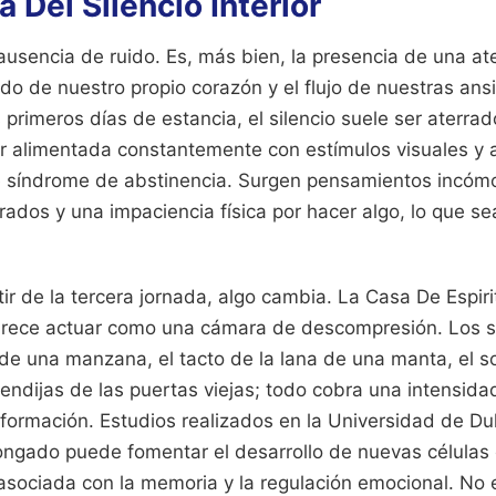
 Del Silencio Interior
a ausencia de ruido. Es, más bien, la presencia de una a
tido de nuestro propio corazón y el flujo de nuestras a
s primeros días de estancia, el silencio suele ser aterra
 alimentada constantemente con estímulos visuales y a
e síndrome de abstinencia. Surgen pensamientos incóm
ados y una impaciencia física por hacer algo, lo que s
ir de la tercera jornada, algo cambia. La Casa De Espir
arece actuar como una cámara de descompresión. Los s
de una manzana, el tacto de la lana de una manta, el s
 rendijas de las puertas viejas; todo cobra una intensida
sformación. Estudios realizados en la Universidad de D
longado puede fomentar el desarrollo de nuevas células 
 asociada con la memoria y la regulación emocional. No 