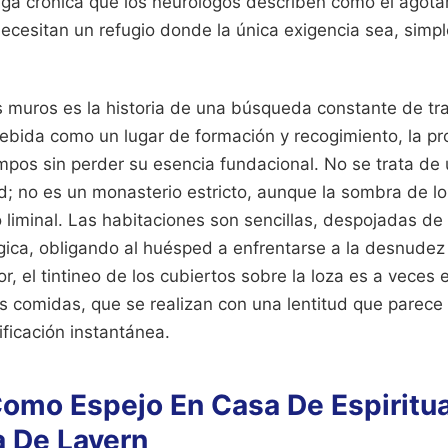
tiga crónica que los neurólogos describen como el agota
Necesitan un refugio donde la única exigencia sea, simp
os muros es la historia de una búsqueda constante de tr
ebida como un lugar de formación y recogimiento, la p
mpos sin perder su esencia fundacional. No se trata de
d; no es un monasterio estricto, aunque la sombra de l
 liminal. Las habitaciones son sencillas, despojadas de
ógica, obligando al huésped a enfrentarse a la desnudez
r, el tintineo de los cubiertos sobre la loza es a veces e
 comidas, que se realizan con una lentitud que parece 
ificación instantánea.
Como Espejo En Casa De Espiritu
a De Lavern