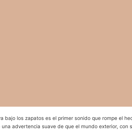
ava bajo los zapatos es el primer sonido que rompe el he
o una advertencia suave de que el mundo exterior, con 