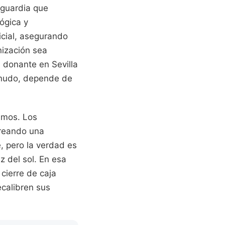
 guardia que
ógica y
icial, asegurando
nización sea
n donante en Sevilla
enudo, depende de
imos. Los
creando una
, pero la verdad es
 del sol. En esa
cierre de caja
ecalibren sus