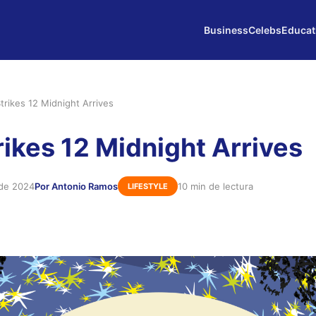
Business
Celebs
Educat
trikes 12 Midnight Arrives
rikes 12 Midnight Arrives
 de 2024
Por Antonio Ramos
10 min de lectura
LIFESTYLE