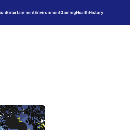
ion
Entertainment
Environment
Gaming
Health
History