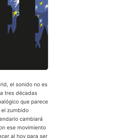
id, el sonido no es
eva tres décadas
analógico que parece
e el zumbido
alendario cambiará
 con ese movimiento
ecer al hoy para ser