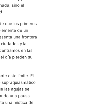
nada, sino el
d.
de que los primeros
mplemente de un
resenta una frontera
 ciudades y la
dentramos en las
el día pierden su
te este límite. El
eo supraquiasmático
e las agujas se
ctando una pausa
ste una mística de