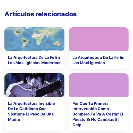
Artículos relacionados
La Arquitectura De La Fe En
La Arquitectura De La Fe En
Las Maxi Iglesias Modernas
Las Maxi Iglesias
La Arquitectura Invisible
Por Qué Tu Primera
De Lo Cotidiano Que
Intervención Como
Sostiene El Peso De Una
Bombero Te Va A Costar El
Madre
Puesto Si No Cambias El
Chip