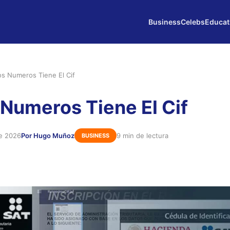
Business
Celebs
Educat
s Numeros Tiene El Cif
Numeros Tiene El Cif
de 2026
Por Hugo Muñoz
9 min de lectura
BUSINESS