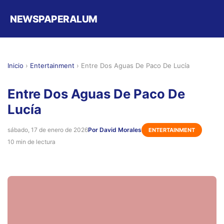
NEWSPAPERALUM
Inicio
›
Entertainment
›
Entre Dos Aguas De Paco De Lucía
Entre Dos Aguas De Paco De
Lucía
sábado, 17 de enero de 2026
Por David Morales
ENTERTAINMENT
10 min de lectura