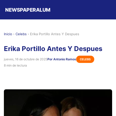
NEWSPAPERALUM
Inicio
›
Celebs
›
Erika Portillo Antes Y Despues
Erika Portillo Antes Y Despues
jueves, 16 de octubre de 2025
Por Antonio Ramos
CELEBS
8 min de lectura