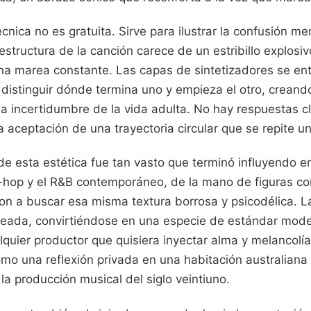
cnica no es gratuita. Sirve para ilustrar la confusión me
structura de la canción carece de un estribillo explosivo
una marea constante. Las capas de sintetizadores se ent
l distinguir dónde termina uno y empieza el otro, creand
a incertidumbre de la vida adulta. No hay respuestas cl
a aceptación de una trayectoria circular que se repite un
 de esta estética fue tan vasto que terminó influyendo 
p-hop y el R&B contemporáneo, de la mano de figuras co
n a buscar esa misma textura borrosa y psicodélica. L
eada, convirtiéndose en una especie de estándar mode
lquier productor que quisiera inyectar alma y melancolía 
o una reflexión privada en una habitación australiana 
a producción musical del siglo veintiuno.