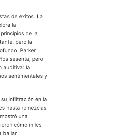
stas de éxitos. La
lora la
rincipios de la
ante, pero la
rofundo. Parker
años sesenta, pero
 auditiva: la
asos sentimentales y
su infiltración en la
tes hasta remezclas
emostró una
vieron cómo miles
 bailar