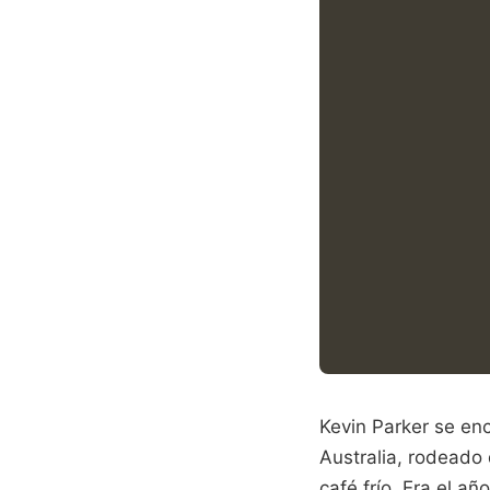
Kevin Parker se en
Australia, rodeado
café frío. Era el a