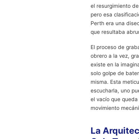
el resurgimiento d
pero esa clasificac
Perth era una dise
que resultaba abr
El proceso de graba
obrero a la vez, g
existe en la imagi
solo golpe de bater
misma. Esta meticul
escucharla, uno pue
el vacío que queda
movimiento mecáni
La Arquite