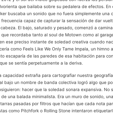
olvorienta que bailaba sobre su pedalera de efectos. En
rker buscaba un sonido que no fuera simplemente una c
frecuencia capaz de capturar la sensación de dar vuelt
a cabeza. El bajo, saturado y pesado, comenzó a camina
ea que recordaba tanto al soul de Motown como al garag
en ese preciso instante de soledad creativa cuando naci
ería como Feels Like We Only Tame Impala, un himno a 
to escaparía de las paredes de esa habitación para conv
que se sentía perpetuamente a la deriva.
 capacidad extraña para cartografiar nuestra geografía 
al bajo un nombre de banda colectiva logró algo que poc
iguieron: hacer que la soledad sonara expansiva. No s
i de una balada minimalista. Era un muro de sonido, una
itarras pasadas por filtros que hacían que cada nota par
istas como Pitchfork o Rolling Stone intentaron etiqueta