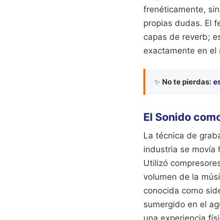
frenéticamente, sin
propias dudas. El 
capas de reverb; e
exactamente en el
✨
No te pierdas:
es
El Sonido como
La técnica de grab
industria se movía h
Utilizó compresores
volumen de la músic
conocida como side
sumergido en el agu
una experiencia fís