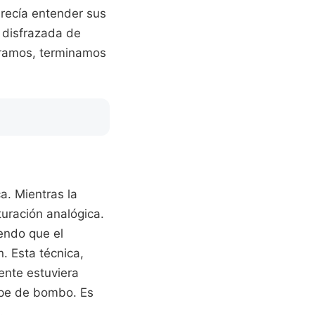
arecía entender sus
 disfrazada de
rramos, terminamos
a. Mientras la
aturación analógica.
iendo que el
. Esta técnica,
ente estuviera
olpe de bombo. Es
.