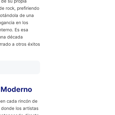
n de su propia
de rock, prefiriendo
 dotándola de una
ogancia en los
nterno. Es esa
 una década
rado a otros éxitos
al Moderno
 en cada rincón de
 donde los artistas