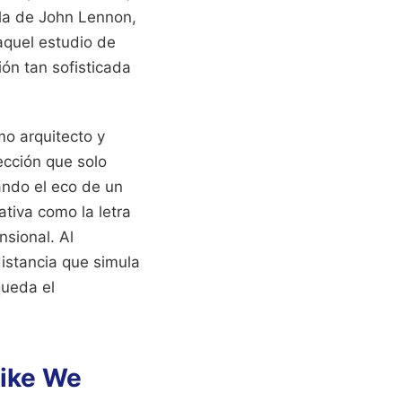
 la de John Lennon,
 aquel estudio de
ón tan sofisticada
mo arquitecto y
ección que solo
ando el eco de un
ativa como la letra
nsional. Al
distancia que simula
queda el
Like We