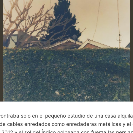
contraba solo en el pequeño estudio de una casa alquil
 de cables enredados como enredaderas metálicas y el o
ño 2012 y el sol del Índico golpeaba con fuerza las persi