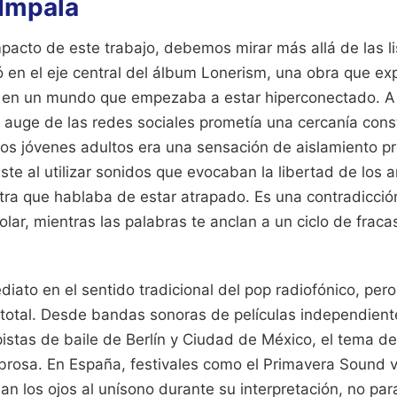
Impala
pacto de este trabajo, debemos mirar más allá de las li
ó en el eje central del álbum Lonerism, una obra que exp
 en un mundo que empezaba a estar hiperconectado. A p
 auge de las redes sociales prometía una cercanía const
os jóvenes adultos era una sensación de aislamiento p
ste al utilizar sonidos que evocaban la libertad de los 
tra que hablaba de estar atrapado. Es una contradicción
volar, mientras las palabras te anclan a un ciclo de frac
diato en el sentido tradicional del pop radiofónico, pero 
e total. Desde bandas sonoras de películas independien
pistas de baile de Berlín y Ciudad de México, el tema d
rosa. En España, festivales como el Primavera Sound 
n los ojos al unísono durante su interpretación, no para