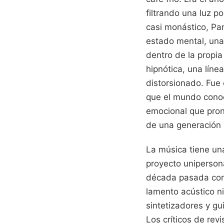
filtrando una luz p
casi monástico, Pa
estado mental, una 
dentro de la propi
hipnótica, una lín
distorsionado. Fue 
que el mundo conoc
emocional que pron
de una generación 
La música tiene una
proyecto uniperson
década pasada cons
lamento acústico n
sintetizadores y gu
Los críticos de rev