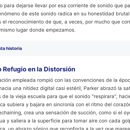
o para dejarse llevar por esa corriente de sonido que p
fenómeno de este sonido radica en su honestidad brutal
s el reconocimiento de que, a veces, por mucho que co
 mismo lugar donde empezamos.
ta historia
 Refugio en la Distorsión
ación empleada rompió con las convenciones de la époc
acia una nitidez digital casi estéril, Parker abrazó la s
 de la vieja escuela para que el sonido "respirara", hac
a subiera y bajara en sincronía con el ritmo del corazón
chaining, crea una sensación de succión, como si el oy
a y saliera a la superficie para tomar aire con cada g
ica, un abrazo sónico que reconforta a la vez que marea