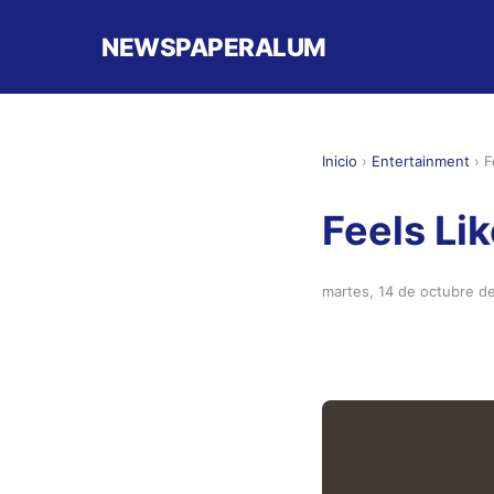
NEWSPAPERALUM
Inicio
›
Entertainment
›
F
Feels Li
martes, 14 de octubre d