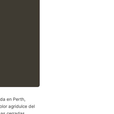
ada en Perth,
lor agridulce del
anas cerradas,