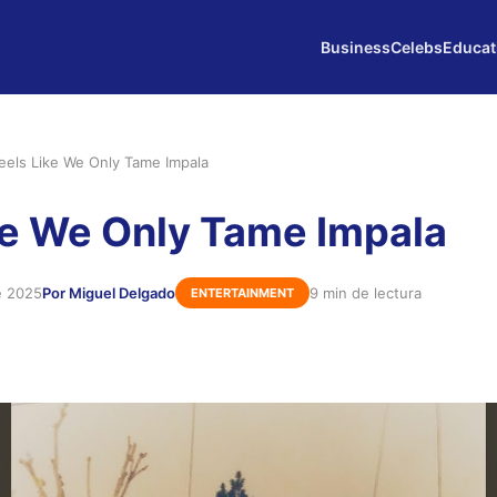
Business
Celebs
Educat
eels Like We Only Tame Impala
ke We Only Tame Impala
e 2025
Por Miguel Delgado
9 min de lectura
ENTERTAINMENT