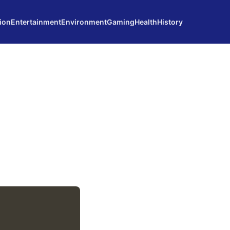
ion
Entertainment
Environment
Gaming
Health
History