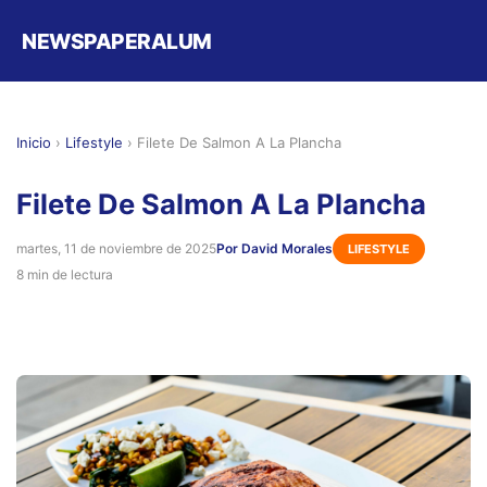
NEWSPAPERALUM
Inicio
›
Lifestyle
›
Filete De Salmon A La Plancha
Filete De Salmon A La Plancha
martes, 11 de noviembre de 2025
Por David Morales
LIFESTYLE
8 min de lectura