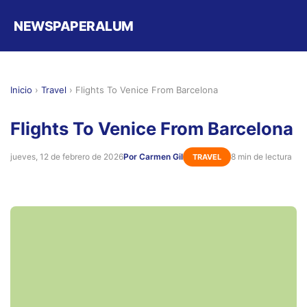
NEWSPAPERALUM
Inicio
›
Travel
›
Flights To Venice From Barcelona
Flights To Venice From Barcelona
jueves, 12 de febrero de 2026
Por Carmen Gil
8 min de lectura
TRAVEL