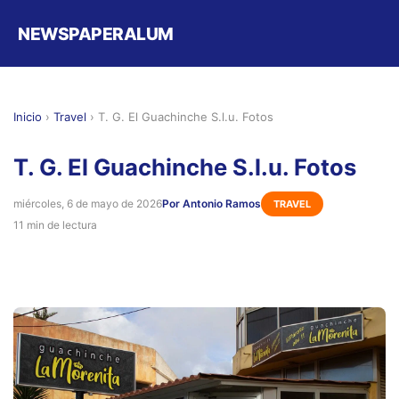
NEWSPAPERALUM
Inicio
›
Travel
›
T. G. El Guachinche S.l.u. Fotos
T. G. El Guachinche S.l.u. Fotos
miércoles, 6 de mayo de 2026
Por Antonio Ramos
TRAVEL
11 min de lectura