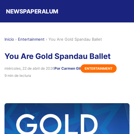
NEWSPAPERALUM
Inicio
›
Entertainment
›
You Are Gold Spandau Ballet
You Are Gold Spandau Ballet
miércoles, 22 de abril de 2026
Por Carmen Gil
ENTERTAINMENT
9 min de lectura