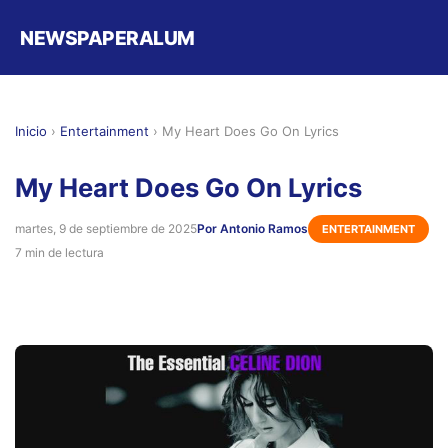
NEWSPAPERALUM
Inicio
›
Entertainment
›
My Heart Does Go On Lyrics
My Heart Does Go On Lyrics
martes, 9 de septiembre de 2025
Por Antonio Ramos
ENTERTAINMENT
7 min de lectura