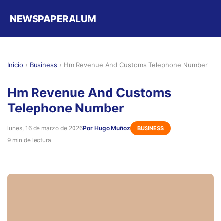
NEWSPAPERALUM
Inicio
›
Business
›
Hm Revenue And Customs Telephone Number
Hm Revenue And Customs
Telephone Number
lunes, 16 de marzo de 2026
Por Hugo Muñoz
BUSINESS
9 min de lectura