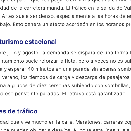
idad de la carretera manda. El tráfico en la salida de Va
 Artes suele ser denso, especialmente a las horas de e
rabajo. Esto genera un efecto acordeón en los horarios pr
 turismo estacional
de julio y agosto, la demanda se dispara de una forma 
ntamiento suele reforzar la flota, pero a veces no es suf
na y esperar 40 minutos en una parada sin apenas som
 En verano, los tiempos de carga y descarga de pasajero
na a grupos de diez personas subiendo con sombrillas,
ica eso por veinte paradas. El retraso está garantizado.
es de tráfico
udad que vive mucho en la calle. Maratones, carreras po
rina pueden obligar a desvíos. Aunque esta línea suele 