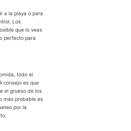
r a la playa o para
trol. Los
osible que lo veas
to perfecto para
omida, todo el
Mi consejo es que
e el grueso de los
 lo más probable es
ueteo por la
to.