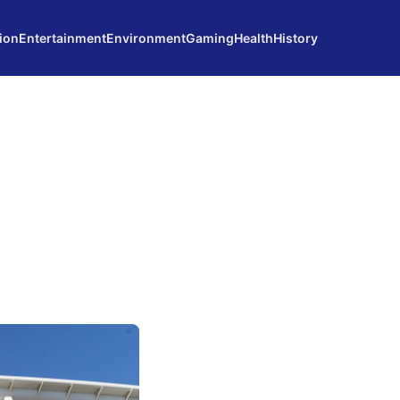
ion
Entertainment
Environment
Gaming
Health
History