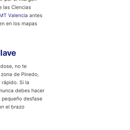
e las Ciencias
EMT Valencia
antes
cen en los mapas
lave
ndose, no te
 zona de Pinedo,
rápido. Si la
e nunca debes hacer
un pequeño desfase
on el brazo