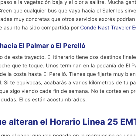
paso a la vegetación baja y el olor a salitre. Mucha ge
 Creen que cualquier bus que vaya hacia el Saler les sirve
radas muy concretas que otros servicios exprés podrían
te asunto ha sido compartida por
Condé Nast Traveler 
hacia El Palmar o El Perelló
o de este trayecto. El itinerario tiene dos destinos finale
che que te toque. Unos terminan en la pedanía de El P
de la costa hasta El Perelló. Tienes que fijarte muy bien
l. Si te equivocas, acabarás a varios kilómetros de tu pa
 que sigo viendo cada fin de semana. No te cortes en pr
s dudas. Ellos están acostumbrados.
e alteran el Horario Linea 25 EM
que el papel que ves pegado en la marquesina es una 