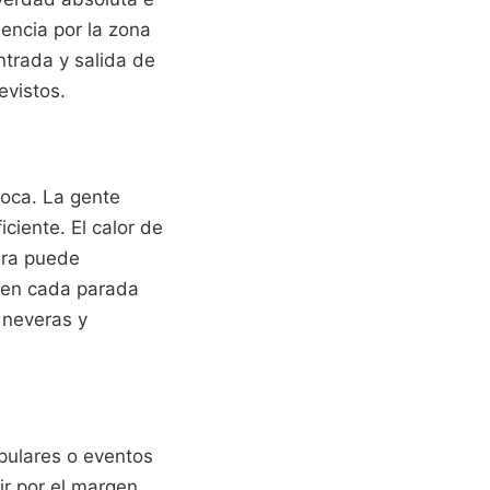
lencia por la zona
ntrada y salida de
evistos.
loca. La gente
iciente. El calor de
bra puede
s en cada parada
 neveras y
pulares o eventos
ir por el margen