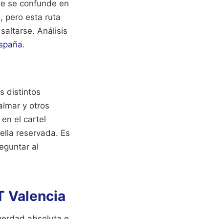
nte se confunde en
, pero esta ruta
 saltarse.
Análisis
España
.
s distintos
almar y otros
 en el cartel
ella reservada. Es
eguntar al
T Valencia
verdad absoluta e