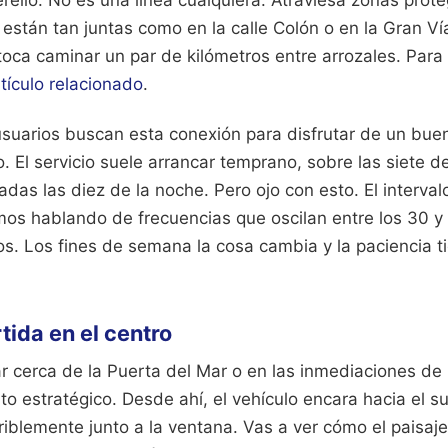
erelló. No es una línea cualquiera. Atraviesa zonas prote
están tan juntas como en la calle Colón o en la Gran Vía
 toca caminar un par de kilómetros entre arrozales.
Para 
tículo relacionado
.
suarios buscan esta conexión para disfrutar de un buen 
o. El servicio suele arrancar temprano, sobre las siete d
das las diez de la noche. Pero ojo con esto. El interva
mos hablando de frecuencias que oscilan entre los 30 y
os. Los fines de semana la cosa cambia y la paciencia t
tida en el centro
 cerca de la Puerta del Mar o en las inmediaciones de l
to estratégico. Desde ahí, el vehículo encara hacia el s
eferiblemente junto a la ventana. Vas a ver cómo el paisa