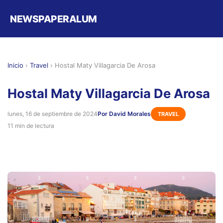
NEWSPAPERALUM
Inicio
›
Travel
›
Hostal Maty Villagarcia De Arosa
Hostal Maty Villagarcia De Arosa
lunes, 16 de septiembre de 2024
Por David Morales
TRAVEL
11 min de lectura