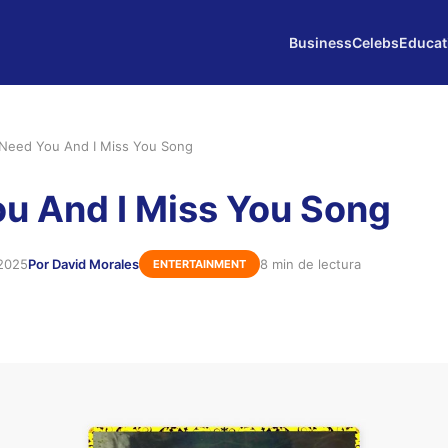
Business
Celebs
Educat
 Need You And I Miss You Song
ou And I Miss You Song
 2025
Por David Morales
8 min de lectura
ENTERTAINMENT