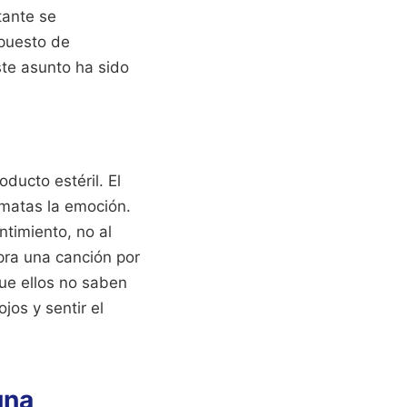
tante se
upuesto de
te asunto ha sido
ducto estéril. El
 matas la emoción.
ntimiento, no al
pra una canción por
que ellos no saben
jos y sentir el
una