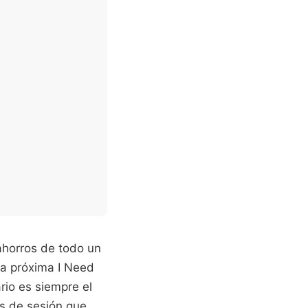
ahorros de todo un
la próxima I Need
rio es siempre el
os de sesión que