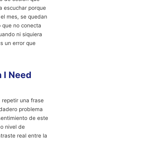
 a escuchar porque
l del mes, se quedan
o que no conecta
uando ni siquiera
Es un error que
n I Need
repetir una frase
erdadero problema
 sentimiento de este
o nivel de
traste real entre la