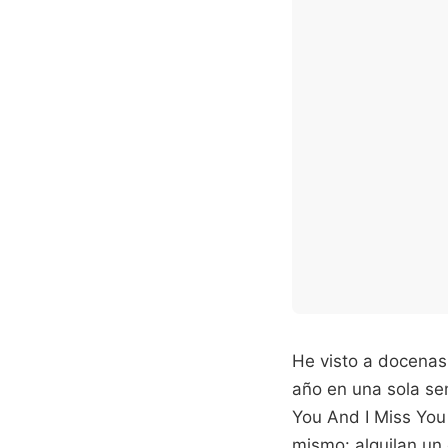
He visto a docenas
año en una sola se
You And I Miss You 
mismo: alquilan un