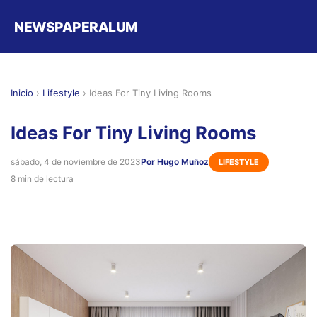
NEWSPAPERALUM
Inicio
›
Lifestyle
›
Ideas For Tiny Living Rooms
Ideas For Tiny Living Rooms
sábado, 4 de noviembre de 2023
Por Hugo Muñoz
LIFESTYLE
8 min de lectura