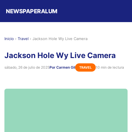
NEWSPAPERALUM
Inicio
›
Travel
›
Jackson Hole Wy Live Camera
Jackson Hole Wy Live Camera
sábado, 26 de julio de 2025
Por Carmen Gil
10 min de lectura
TRAVEL