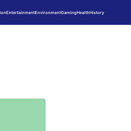
ion
Entertainment
Environment
Gaming
Health
History