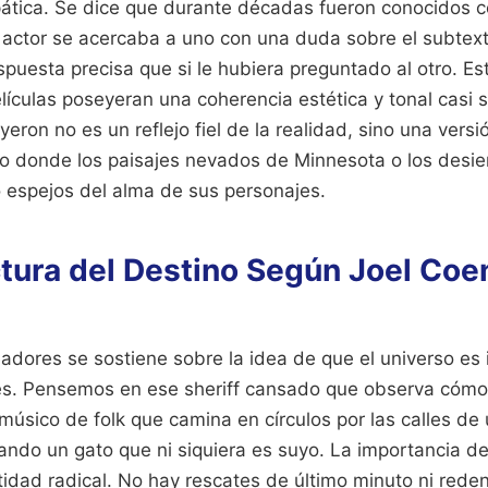
epática. Se dice que durante décadas fueron conocidos c
 actor se acercaba a uno con una duda sobre el subtex
spuesta precisa que si le hubiera preguntado al otro. E
lículas poseyeran una coherencia estética y tonal casi s
ron no es un reflejo fiel de la realidad, sino una versió
io donde los paisajes nevados de Minnesota o los desier
espejos del alma de sus personajes.
ctura del Destino Según Joel Coe
eadores se sostiene sobre la idea de que el universo es 
s. Pensemos en ese sheriff cansado que observa cómo 
músico de folk que camina en círculos por las calles d
gando un gato que ni siquiera es suyo. La importancia d
idad radical. No hay rescates de último minuto ni rede