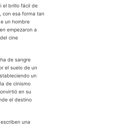
l brillo fácil de
, con esa forma tan
 de un hombre
oen empezaron a
del cine
cha de sangre
r el suelo de un
estableciendo un
ña de cinismo
onvirtió en su
nde el destino
 describen una