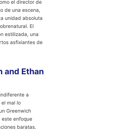
omo el director de
to de una escena,
sta unidad absoluta
obrenatural. El
n estilizada, una
tos asfixiantes de
n and Ethan
indiferente a
el mal lo
e un Greenwich
e este enfoque
nciones baratas.