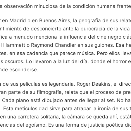
a observación minuciosa de la condición humana frente 
 en Madrid o en Buenos Aires, la geografía de sus relat
entimiento de desconcierto ante la burocracia de la vida 
fica a menudo menciona la influencia del cine negro clás
iel Hammett o Raymond Chandler en sus guiones. Esa he
tes, en esa cadencia que parece música. Pero ellos lle
nes oscuros. Lo llevaron a la luz del día, donde el horror
ónde esconderse.
a de sus películas es legendaria. Roger Deakins, el direc
an parte de su filmografía, relata que el proceso de pr
. Cada plano está dibujado antes de llegar al set. No ha
. Esta meticulosidad sirve para atrapar la ironía de su
en una carretera solitaria, la cámara se queda ahí, está
encias del egoísmo. Es una forma de justicia poética di