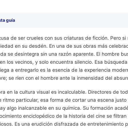
sta guía
sa de ser crueles con sus criaturas de ficción. Pero s
iedad en su desdén. En una de sus obras más celebrad
vida se desintegra sin una razón aparente. El hombre b
a, en los vecinos, y solo encuentra silencio. Esa búsqueda
ega a entregarlo es la esencia de la experiencia mode
bre; se ríen con el hombre ante la inmensidad del absur
ra en la cultura visual es incalculable. Directores de to
e ritmo particular, esa forma de cortar una escena justo
 hay algo inalcanzable en su química. Su formación aca
onocimiento enciclopédico de la historia del cine se filtr
ciosos. Es una erudición disfrazada de entretenimiento p