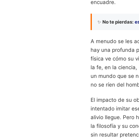
encuadre.
✨
No te pierdas:
e
A menudo se les acu
hay una profunda p
física ve cómo su 
la fe, en la cienci
un mundo que se ni
no se ríen del hom
El impacto de su ob
intentado imitar es
alivio llegue. Pero
la filosofía y su c
sin resultar preten