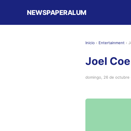
NEWSPAPERALUM
Inicio
›
Entertainment
›
J
Joel Coe
domingo, 26 de octubre