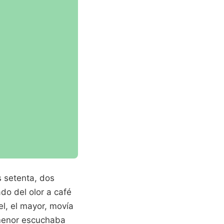
s setenta, dos
do del olor a café
l, el mayor, movía
 menor escuchaba