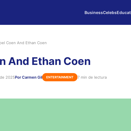
Business
Celebs
Educat
oel Coen And Ethan Coen
n And Ethan Coen
 de 2025
Por Carmen Gil
7 min de lectura
ENTERTAINMENT