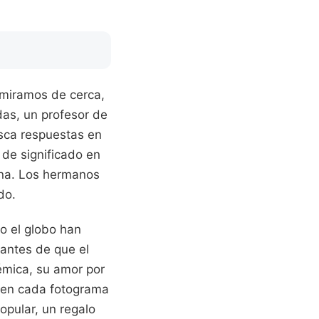
i miramos de cerca,
as, un profesor de
usca respuestas en
 de significado en
rna. Los hermanos
do.
do el globo han
 antes de que el
démica, su amor por
an en cada fotograma
opular, un regalo