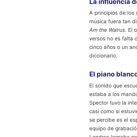
La influencia 
A principios de lo
música fuera tan di
Am the Walrus
. El 
versos no es falta 
cinco años o un an
diccionario.
El piano blanc
El sonido que escuc
estaba a los mando
Spector tuvo la int
casi como si estuvi
se percibe es el es
equipo de grabació
Londres lograba rep