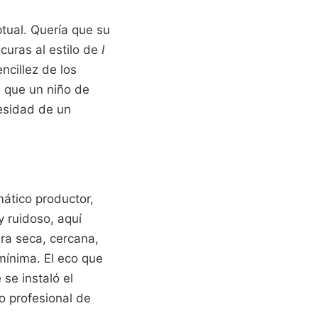
tual. Quería que su
curas al estilo de
I
ncillez de los
a que un niño de
esidad de un
mático productor,
 ruidoso, aquí
ara seca, cercana,
mínima. El eco que
se instaló el
o profesional de