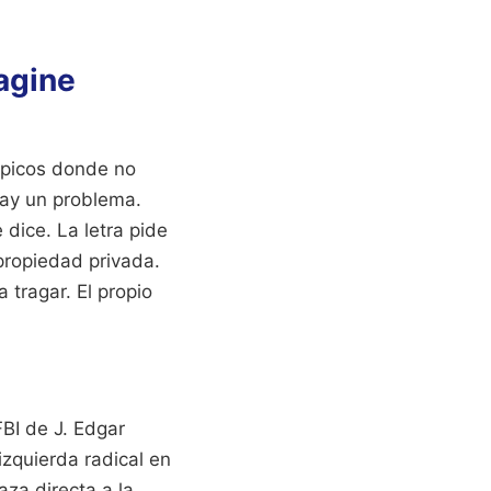
agine
mpicos donde no
hay un problema.
dice. La letra pide
 propiedad privada.
 tragar. El propio
BI de J. Edgar
izquierda radical en
za directa a la