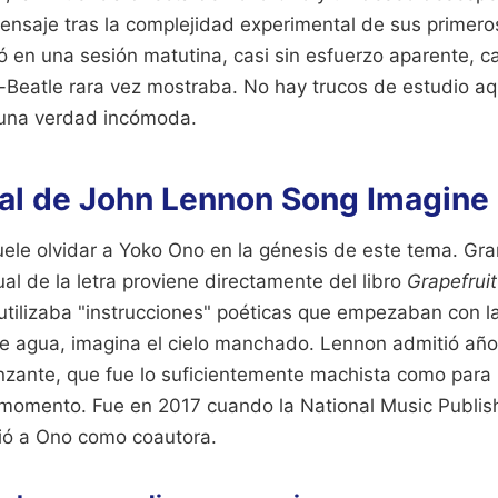
mensaje tras la complejidad experimental de sus primeros
ó en una sesión matutina, casi sin esfuerzo aparente, 
x-Beatle rara vez mostraba. No hay trucos de estudio aq
 una verdad incómoda.
eal de John Lennon Song Imagine 
 suele olvidar a Yoko Ono en la génesis de este tema. Gra
al de la letra proviene directamente del libro
Grapefruit
 utilizaba "instrucciones" poéticas que empezaban con l
e agua, imagina el cielo manchado. Lennon admitió año
zante, que fue lo suficientemente machista como para n
momento. Fue en 2017 cuando la National Music Publish
ió a Ono como coautora.