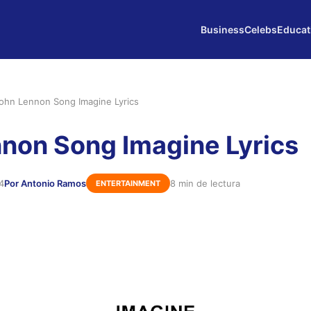
Business
Celebs
Educat
ohn Lennon Song Imagine Lyrics
non Song Imagine Lyrics
4
Por Antonio Ramos
8 min de lectura
ENTERTAINMENT