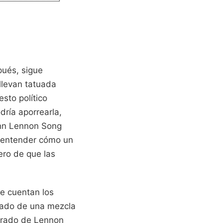
pués, sigue
llevan tatuada
sto político
dría aporrearla,
ohn Lennon Song
as entender cómo un
ero de que las
ue cuentan los
ltado de una mezcla
perado de Lennon