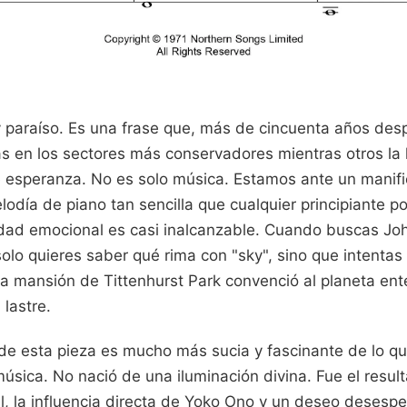
 paraíso. Es una frase que, más de cincuenta años des
s en los sectores más conservadores mientras otros la 
esperanza. No es solo música. Estamos ante un manifie
odía de piano tan sencilla que cualquier principiante po
dad emocional es casi inalcanzable. Cuando buscas J
solo quieres saber qué rima con "sky", sino que intent
na mansión de Tittenhurst Park convenció al planeta ent
lastre.
 de esta pieza es mucho más sucia y fascinante de lo q
música. No nació de una iluminación divina. Fue el resu
al, la influencia directa de Yoko Ono y un deseo deses