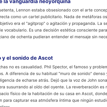
de la vanguardia neoyorquina
s setenta, Lennon estaba obsesionado con el arte concep
recta como un cartel publicitario. Nada de metáforas os
objetivo era el "agitprop" o agitación y propaganda. La se
de vocabulario. Es una decisión estética consciente par
ciano de ochenta pudieran entender el mensaje sin nec
o y el sonido de Ascot
has no es casualidad. Phil Spector, el famoso y proble
s. A diferencia de su habitual "muro de sonido" denso y
eligencia de echarse atrás. Dejó que la voz de John son
era susurrando al oído del oyente. La reverberación es 
pacio físico de la habitación de su casa en Ascot, donde 
n para capturar esa atmósfera íntima que ningún estudi
licar.