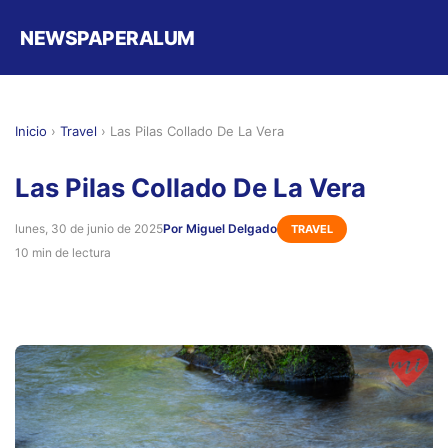
NEWSPAPERALUM
Inicio
›
Travel
›
Las Pilas Collado De La Vera
Las Pilas Collado De La Vera
lunes, 30 de junio de 2025
Por Miguel Delgado
TRAVEL
10 min de lectura