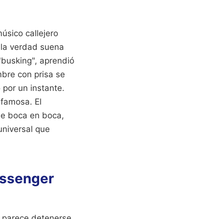
úsico callejero
 la verdad suena
"busking", aprendió
mbre con prisa se
 por un instante.
 famosa. El
de boca en boca,
 universal que
assenger
 parece detenerse.