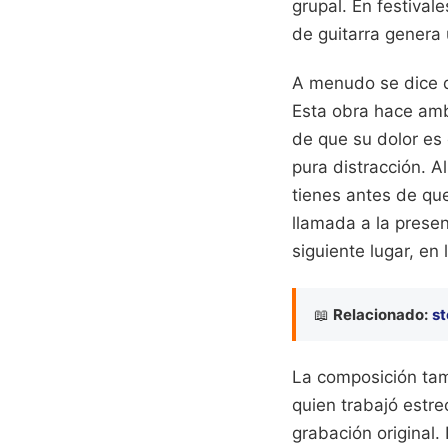
grupal. En festiva
de guitarra genera 
A menudo se dice q
Esta obra hace amb
de que su dolor es
pura distracción. A
tienes antes de que
llamada a la prese
siguiente lugar, en l
📖
Relacionado:
st
La composición tamb
quien trabajó estr
grabación original.