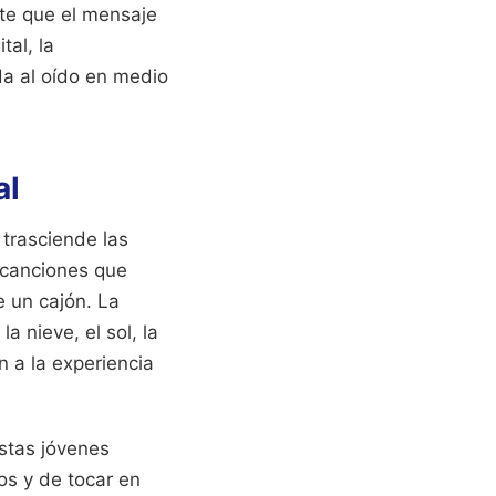
ite que el mensaje
tal, la
a al oído en medio
al
 trasciende las
 canciones que
e un cajón. La
 nieve, el sol, la
n a la experiencia
stas jóvenes
s y de tocar en