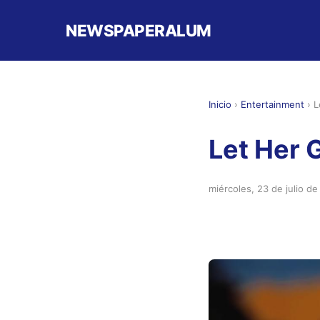
NEWSPAPERALUM
Inicio
›
Entertainment
›
L
Let Her 
miércoles, 23 de julio d