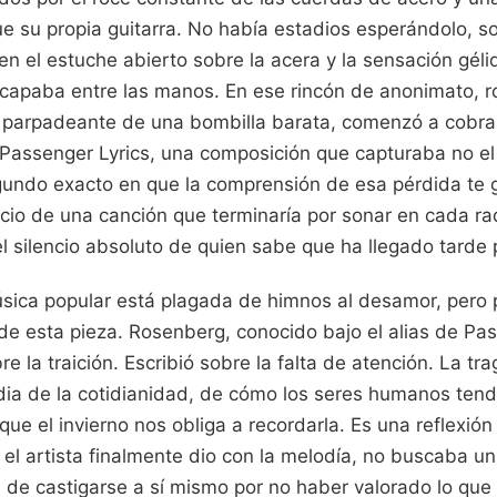
 su propia guitarra. No había estadios esperándolo, sol
 el estuche abierto sobre la acera y la sensación géli
scapaba entre las manos. En ese rincón de anonimato, r
 parpadeante de una bombilla barata, comenzó a cobra
Passenger Lyrics, una composición que capturaba no e
egundo exacto en que la comprensión de esa pérdida te 
icio de una canción que terminaría por sonar en cada ra
l silencio absoluto de quien sabe que ha llegado tarde 
música popular está plagada de himnos al desamor, pero
de esta pieza. Rosenberg, conocido bajo el alias de Pas
re la traición. Escribió sobre la falta de atención. La t
edia de la cotidianidad, de cómo los seres humanos ten
 que el invierno nos obliga a recordarla. Es una reflexió
l artista finalmente dio con la melodía, no buscaba un
de castigarse a sí mismo por no haber valorado lo que 