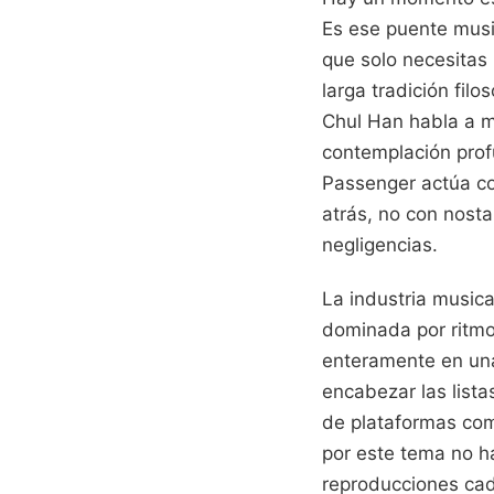
Es ese puente musi
que solo necesitas 
larga tradición fil
Chul Han habla a 
contemplación prof
Passenger actúa co
atrás, no con nosta
negligencias.
La industria music
dominada por ritmo
enteramente en una 
encabezar las lista
de plataformas com
por este tema no h
reproducciones cad