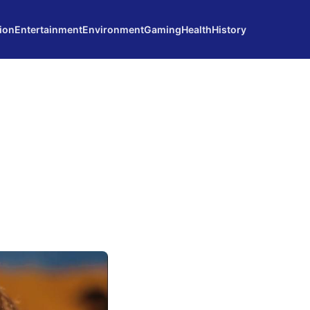
ion
Entertainment
Environment
Gaming
Health
History