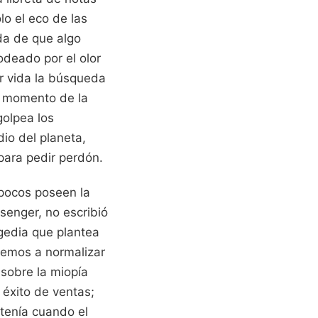
o el eco de las
da de que algo
odeado por el olor
r vida la búsqueda
l momento de la
golpea los
dio del planeta,
para pedir perdón.
 pocos poseen la
senger, no escribió
ragedia que plantea
demos a normalizar
n sobre la miopía
 éxito de ventas;
tenía cuando el