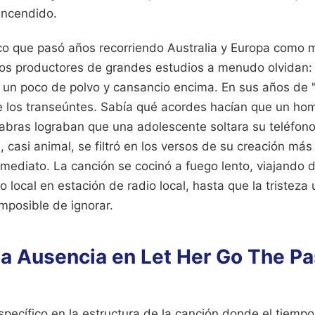
encendido.
ico que pasó años recorriendo Australia y Europa como m
los productores de grandes estudios a menudo olvidan:
 un poco de polvo y cansancio encima. En sus años de 
de los transeúntes. Sabía qué acordes hacían que un ho
abras lograban que una adolescente soltara su teléfono
 casi animal, se filtró en los versos de su creación más
mediato. La canción se cocinó a fuego lento, viajando 
o local en estación de radio local, hasta que la tristeza
imposible de ignorar.
 la Ausencia en Let Her Go The P
ecífico en la estructura de la canción donde el tiempo