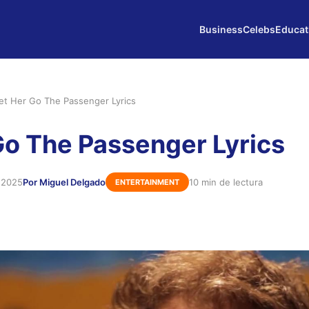
Business
Celebs
Educat
et Her Go The Passenger Lyrics
Go The Passenger Lyrics
e 2025
Por Miguel Delgado
10 min de lectura
ENTERTAINMENT