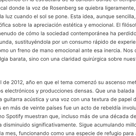
cal donde la voz de Rosenberg se quiebra ligeramente
la luz cuando el sol se pone. Esta idea, aunque sencill
osófica sobre la apreciación estética y emocional. El filó
menudo de cómo la sociedad contemporánea ha perdido 
unda, sustituyéndola por un consumo rápido de experie
mo un freno de mano emocional ante esa inercia. Nos o
lgia barata, sino con una claridad quirúrgica sobre nues
al de 2012, año en que el tema comenzó su ascenso met
s electrónicos y producciones densas. Que una balada 
guitarra acústica y una voz con una textura de papel de
s en más de veinte países fue un acto de rebeldía invol
o Spotify muestran que, incluso más de una década des
a disminuido significativamente. Sigue acumulando mill
a mes, funcionando como una especie de refugio para 