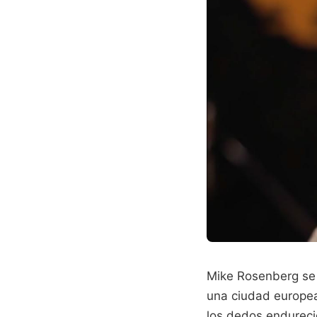
Mike Rosenberg se 
una ciudad europea
los dedos endureci