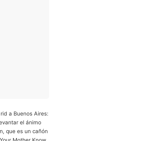
rid a Buenos Aires:
evantar el ánimo
ión, que es un cañón
s Your Mother Know