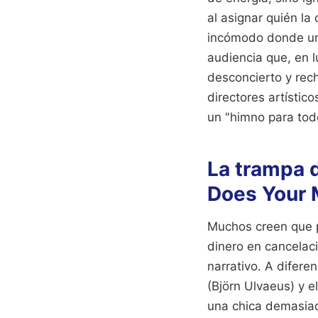
al asignar quién l
incómodo donde un 
audiencia que, en l
desconcierto y rec
directores artístic
un "himno para tod
La trampa d
Does Your
Muchos creen que po
dinero en cancelaci
narrativo. A difere
(Björn Ulvaeus) y 
una chica demasiad