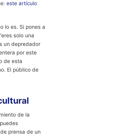
ee:
este artículo
o lo es. Si pones a
 "eres solo una
es un depredador
entera por este
to de esta
o. El público de
cultural
imiento de la
o puedes
 de prensa de un