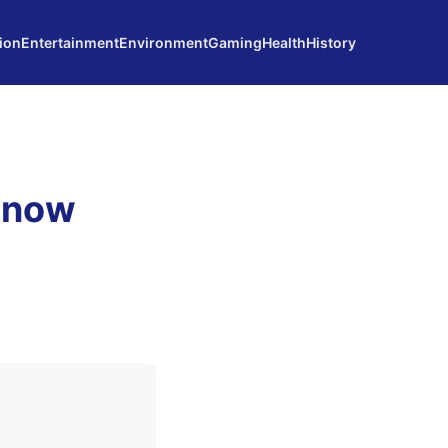
ion
Entertainment
Environment
Gaming
Health
History
Know