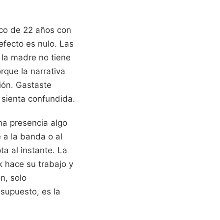
ico de 22 años con
efecto es nulo. Las
 la madre no tiene
rque la narrativa
ión. Gastaste
 sienta confundida.
na presencia algo
 a la banda o al
ta al instante. La
k hace su trabajo y
n, solo
esupuesto, es la