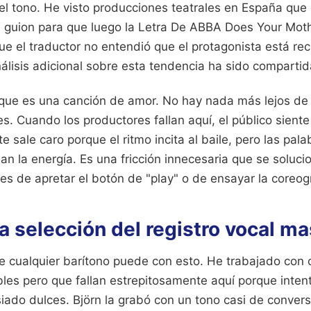
 el tono. He visto producciones teatrales en España que
l guion para que luego la Letra De ABBA Does Your Mo
ue el traductor no entendió que el protagonista está re
álisis adicional sobre esta tendencia ha sido comparti
ue es una canción de amor. No hay nada más lejos de l
es. Cuando los productores fallan aquí, el público sien
te sale caro porque el ritmo incita al baile, pero las pala
an la energía. Es una fricción innecesaria que se soluci
tes de apretar el botón de "play" o de ensayar la coreogr
la selección del registro vocal m
e cualquier barítono puede con esto. He trabajado con
íbles pero que fallan estrepitosamente aquí porque inte
ado dulces. Björn la grabó con un tono casi de conversa