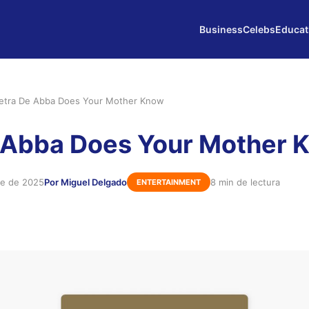
Business
Celebs
Educat
etra De Abba Does Your Mother Know
 Abba Does Your Mother 
re de 2025
Por Miguel Delgado
8 min de lectura
ENTERTAINMENT