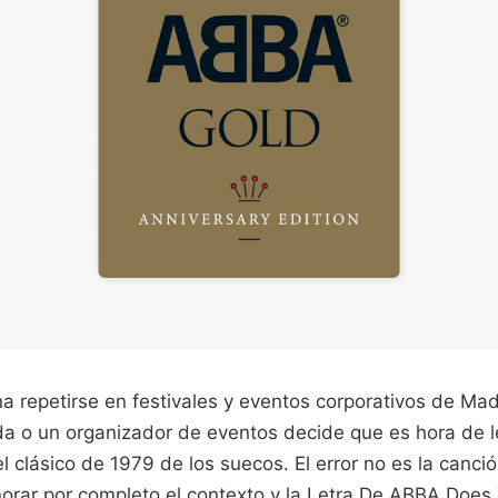
a repetirse en festivales y eventos corporativos de Mad
da o un organizador de eventos decide que es hora de l
 el clásico de 1979 de los suecos. El error no es la canc
gnorar por completo el contexto y la Letra De ABBA Doe