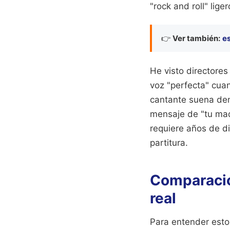
"rock and roll" lige
👉
Ver también:
es
He visto directore
voz "perfecta" cuan
cantante suena dem
mensaje de "tu mad
requiere años de d
partitura.
Comparación
real
Para entender esto