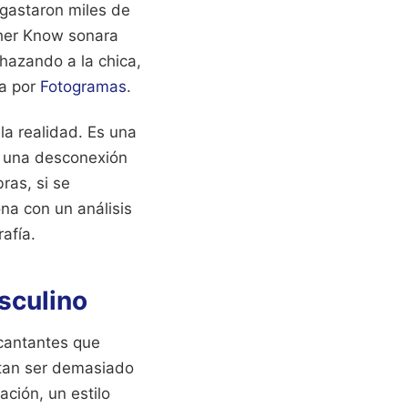
 gastaron miles de
ther Know sonara
chazando a la chica,
da por
Fotogramas
.
a realidad. Es una
te una desconexión
bras, si se
ona con un análisis
afía.
asculino
 cantantes que
ntan ser demasiado
ción, un estilo