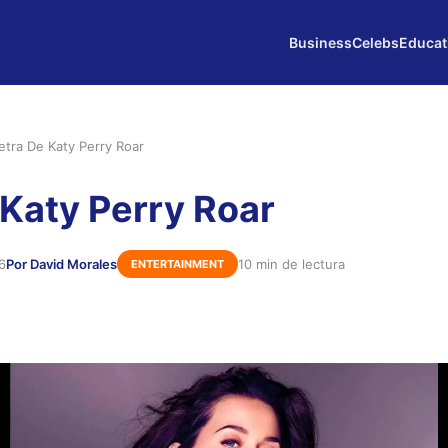
Business
Celebs
Educat
etra De Katy Perry Roar
 Katy Perry Roar
6
Por David Morales
10 min de lectura
ENTERTAINMENT