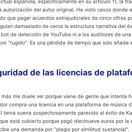
ctual española, específicamente en su artículo 11, la t
a autorización del autor original. He visto casos donde
do que pagar acuerdos extrajudiciales de cinco cifras p
guían demasiado de cerca la estructura narrativa del é
 bot de detección de YouTube ni a los auditores de una 
por "rugido". Es una pérdida de tiempo que solo añade e
guridad de las licencias de plata
ue más me duele ver porque viene de gente que intenta h
or compra una licencia en una plataforma de música d
 El tema suena sospechosamente parecido al éxito de Kat
ue está cubierto porque pagó diecinueve euros por la 
ibe una demanda por "plagio por similitud sustancial".