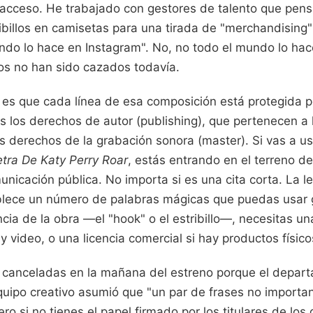
e acceso. He trabajado con gestores de talento que pen
billos en camisetas para una tirada de "merchandising" 
ndo lo hace en Instagram". No, no todo el mundo lo hac
s no han sido cazados todavía.
a es que cada línea de esa composición está protegida p
s los derechos de autor (publishing), que pertenecen a 
los derechos de la grabación sonora (master). Si vas a u
etra De Katy Perry Roar
, estás entrando en el terreno d
nicación pública. No importa si es una cita corta. La l
blece un número de palabras mágicas que puedas usar gr
cia de la obra —el "hook" o el estribillo—, necesitas un
y video, o una licencia comercial si hay productos físico
canceladas en la mañana del estreno porque el depart
quipo creativo asumió que "un par de frases no importan
o si no tienes el papel firmado por los titulares de los