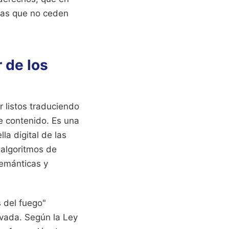
nas que no ceden
 de los
 listos traduciendo
de contenido. Es una
a digital de las
 algoritmos de
semánticas y
s del fuego"
ivada. Según la Ley