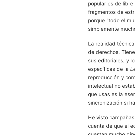
popular es de libr
fragmentos de estri
porque "todo el mu
simplemente mucho
La realidad técnic
de derechos. Tiene
sus editoriales, y 
específicas de la
L
reproducción y comu
intelectual no esta
que usas es la esen
sincronización si ha
He visto campañas 
cuenta de que el e
cuestan mucho diner