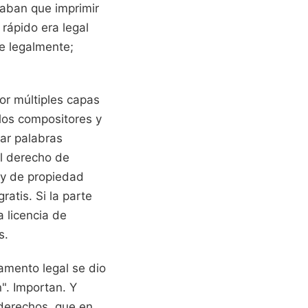
saban que imprimir
rápido era legal
e legalmente;
or múltiples capas
los compositores y
sar palabras
el derecho de
ey de propiedad
atis. Si la parte
a licencia de
s.
amento legal se dio
". Importan. Y
 derechos, que en