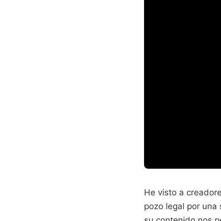
He visto a creador
pozo legal por una
su contenido nos p