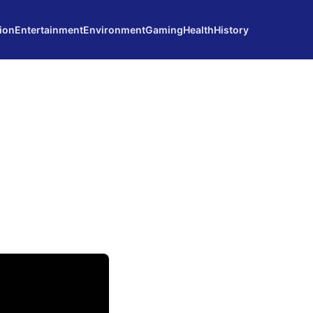
ion
Entertainment
Environment
Gaming
Health
History