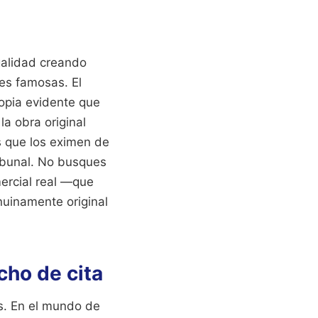
galidad creando
nes famosas. El
copia evidente que
la obra original
s que los eximen de
tribunal. No busques
mercial real —que
uinamente original
cho de cita
s. En el mundo de