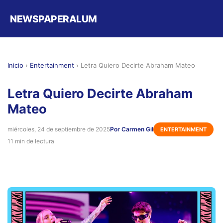
NEWSPAPERALUM
Inicio
›
Entertainment
›
Letra Quiero Decirte Abraham Mateo
Letra Quiero Decirte Abraham
Mateo
miércoles, 24 de septiembre de 2025
Por Carmen Gil
ENTERTAINMENT
11 min de lectura