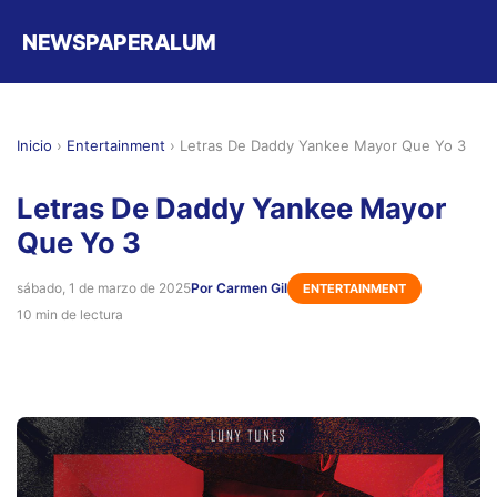
NEWSPAPERALUM
Inicio
›
Entertainment
›
Letras De Daddy Yankee Mayor Que Yo 3
Letras De Daddy Yankee Mayor
Que Yo 3
sábado, 1 de marzo de 2025
Por Carmen Gil
ENTERTAINMENT
10 min de lectura